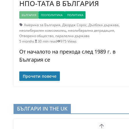
НПО-ТАТА В БЪЛГАРИЯ
БЪЛГАРИЯ
ГЕОПОЛИТИКА
ПОЛИТИКА
Америка за България
,
Джордж Сорос
,
Дълбока държава
,
неолиберален комсомолец
,
неолиберална деградация
,
Отворено общество
,
паралелна държава
5 months
30 min read
975 Views
От началото на прехода след 1989 г. в
България се
Прочети повече
БЪЛГАРИ IN THE UK