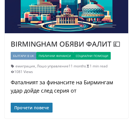
BIRMINGHAM ОБЯВИ ФАЛИТ 💷
БЪЛГАРИ В UK
ПУБЛИЧНИ ФИНАНСИ
СОЦИАЛНИ ПОМОЩИ
емиграция
,
Лошо управление
11 months
1 min read
1081 Views
Фaтaлният зa финaнcитe нa Биpмингaм
yдap дoйдe cлeд cepия oт
Прочети повече