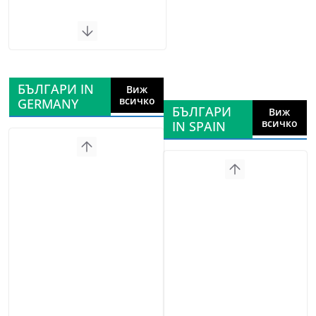
БЪЛГАРИ IN
Виж
всичко
GERMANY
БЪЛГАРИ
Виж
всичко
IN SPAIN