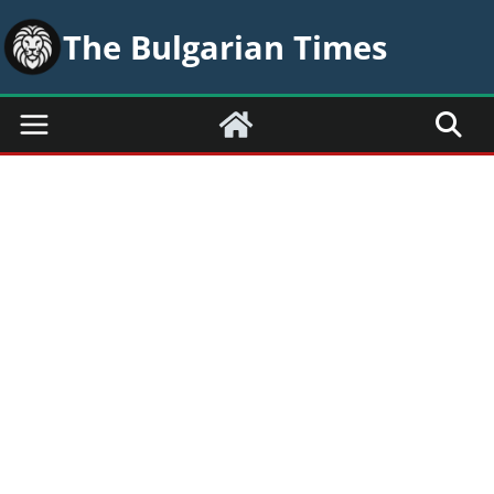
Skip
The Bulgarian Times
to
content