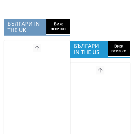
БЪЛГАРИ IN
Виж
всичко
THE UK
БЪЛГАРИ
Виж
всичко
IN THE US