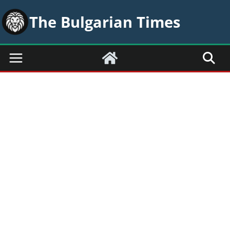
Skip
The Bulgarian Times
to
content