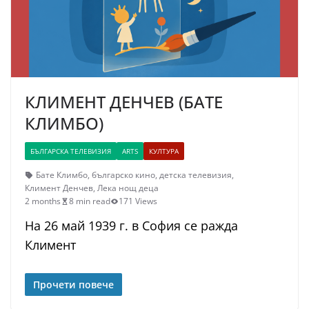
КЛИМЕНТ ДЕНЧЕВ (БАТЕ
КЛИМБО)
БЪЛГАРСКА ТЕЛЕВИЗИЯ
ARTS
КУЛТУРА
Бате Климбо
,
българско кино
,
детска телевизия
,
Климент Денчев
,
Лека нощ деца
2 months
8 min read
171 Views
На 26 май 1939 г. в София се ражда
Климент
Прочети повече