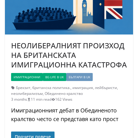
НЕОЛИБЕРАЛНИЯТ ПРОИЗХОД
НА БРИТАНСКАТА
ИМИГРАЦИОННА КАТАСТРОФА
ИМИГРАЦИОННИ
BG LIFE В UK
БЪЛГАРИ В UK
Брекзит
,
британска политика.
,
имиграция
,
лейбъристи
,
неолиберализъм
,
Обединено кралство
3 months
11 min read
162 Views
Имиграционният дебат в Обединеното
кралство често се представя като прост
Прочети повече