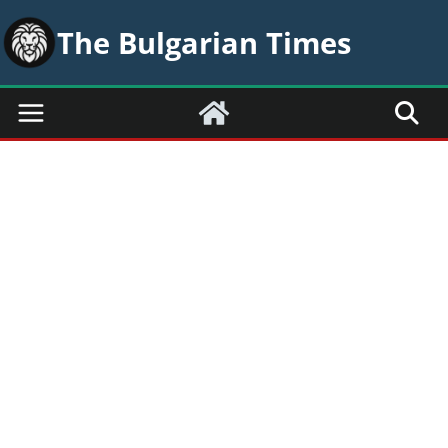
Skip
The Bulgarian Times
to
content