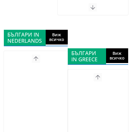
БЪЛГАРИ IN
Виж
всичко
NEDERLANDS
БЪЛГАРИ
Виж
всичко
IN GREECE