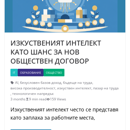
ИЗКУСТВЕНИЯТ ИНТЕЛЕКТ
КАТО ШАНС ЗА НОВ
ОБЩЕСТВЕН ДОГОВОР
IT
ОБРАЗОВАНИЕ
ОБЩЕСТВО
AI
,
безусловен базов доход
,
бъдеще на труда
,
висока производителност
,
изкуствен интелект
,
пазар на труда
,
технологичен напредък
3 months
9 min read
159 Views
Изкуственият интелект често се представя
като заплаха за работните места,