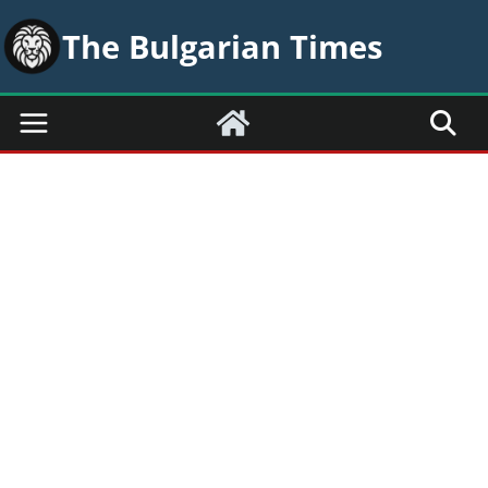
Skip
The Bulgarian Times
to
content