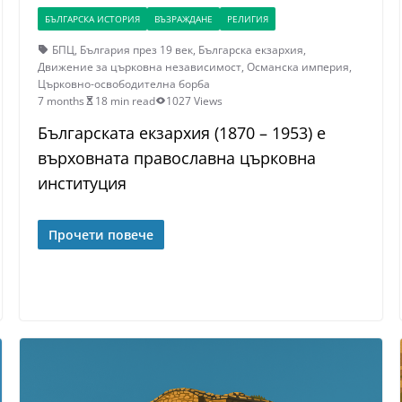
БЪЛГАРСКА ИСТОРИЯ
ВЪЗРАЖДАНЕ
РЕЛИГИЯ
БПЦ
,
България през 19 век
,
Българска екзархия
,
Движение за църковна независимост
,
Османска империя
,
Църковно-освободителна борба
7 months
18 min read
1027 Views
Българската екзархия (1870 – 1953) е
върховната православна църковна
институция
Прочети повече