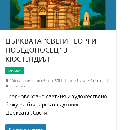
ЦЪРКВАТА “СВЕТИ ГЕОРГИ
ПОБЕДОНОСЕЦ” В
КЮСТЕНДИЛ
ТУРИЗЪМ
100 туристически обекта
,
БПЦ
,
Църкви
1 year
6 min read
651 Views
Средновековна светиня и художествено
бижу на българската духовност
Църквата „Свети
Прочети повече