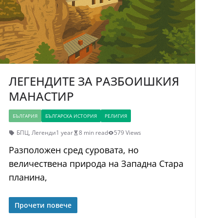
ЛЕГЕНДИТЕ ЗА РАЗБОИШКИЯ
МАНАСТИР
БЪЛГАРИЯ
БЪЛГАРСКА ИСТОРИЯ
РЕЛИГИЯ
БПЦ
,
Легенди
1 year
8 min read
579 Views
Разположен сред суровата, но
величествена природа на Западна Стара
планина,
Прочети повече