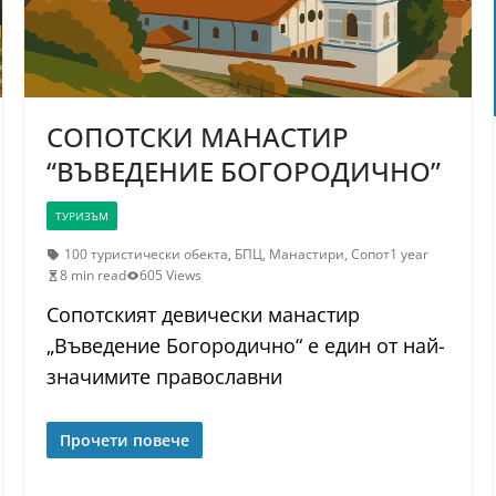
СОПОТСКИ МАНАСТИР
“ВЪВЕДЕНИЕ БОГОРОДИЧНО”
ТУРИЗЪМ
100 туристически обекта
,
БПЦ
,
Манастири
,
Сопот
1 year
8 min read
605 Views
Сопотският девически манастир
„Въведение Богородично“ е един от най-
значимите православни
Прочети повече