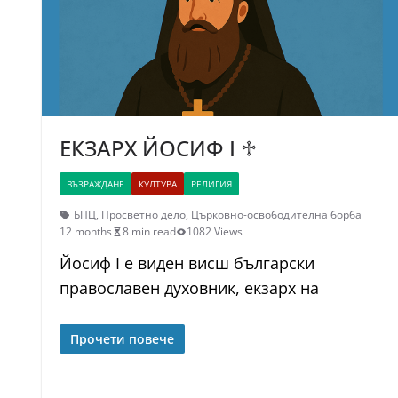
ЕКЗАРХ ЙОСИФ I ♱
ВЪЗРАЖДАНЕ
КУЛТУРА
РЕЛИГИЯ
БПЦ
,
Просветно дело
,
Църковно-освободителна борба
12 months
8 min read
1082 Views
Йосиф I е виден висш български
православен духовник, екзарх на
Прочети повече