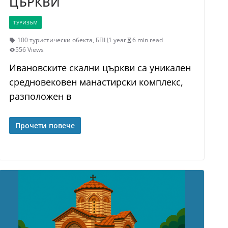
ЦЪРКВИ
ТУРИЗЪМ
100 туристически обекта
,
БПЦ
1 year
6 min read
556 Views
Ивановските скални църкви са уникален
средновековен манастирски комплекс,
разположен в
Прочети повече