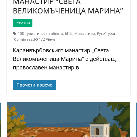
МАНАСТИР “СВЕТА
ВЕЛИКОМЪЧЕНИЦА МАРИНА”
ТУРИЗЪМ
100 туристически обекта
,
БПЦ
,
Манастири
,
Русе
1 year
6 min read
472 Views
Каранвърбовският манастир „Света
Великомъченица Марина“ е действащ
православен манастир в
Прочети повече