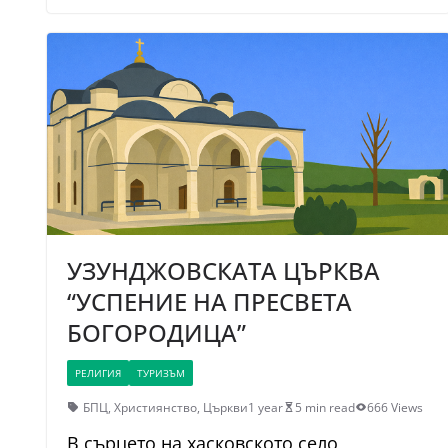
УЗУНДЖОВСКАТА ЦЪРКВА
“УСПЕНИЕ НА ПРЕСВЕТА
БОГОРОДИЦА”
РЕЛИГИЯ
ТУРИЗЪМ
БПЦ
,
Християнство
,
Църкви
1 year
5 min read
666 Views
В сърцето на хасковското село