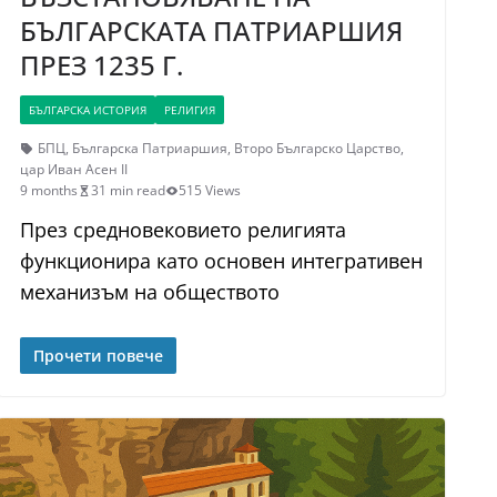
БЪЛГАРСКАТА ПАТРИАРШИЯ
ПРЕЗ 1235 Г.
БЪЛГАРСКА ИСТОРИЯ
РЕЛИГИЯ
БПЦ
,
Българска Патриаршия
,
Второ Българско Царство
,
цар Иван Асен II
9 months
31 min read
515 Views
През средновековието религията
функционира като основен интегративен
механизъм на обществото
Прочети повече