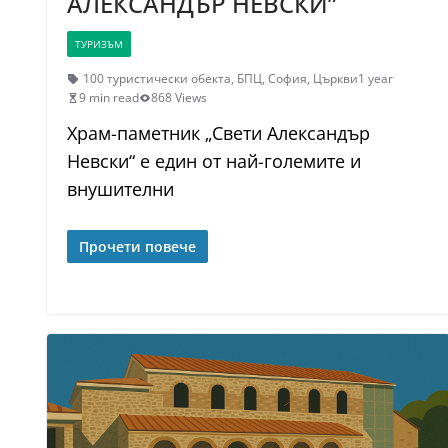
АЛЕКСАНДЪР НЕВСКИ”
ТУРИЗЪМ
100 туристически обекта
,
БПЦ
,
София
,
Църкви
1 year
9 min read
868 Views
Храм-паметник „Свети Александър
Невски“ е един от най-големите и
внушителни
Прочети повече