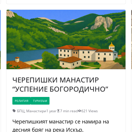
ЧЕРЕПИШКИ МАНАСТИР
“УСПЕНИЕ БОГОРОДИЧНО”
РЕЛИГИЯ
ТУРИЗЪМ
БПЦ
,
Манастири
1 year
7 min read
621 Views
Черепишкият манастир се намира на
десния бряг на река Искър,