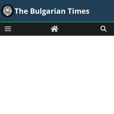
Skip
The Bulgarian Times
to
content