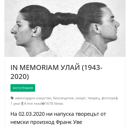
IN MEMORIAM УЛАЙ (1943-
2020)
ФОТОГРАФИЯ
авангардно изкуство
,
безсмъртие
,
смърт
,
творец
,
фотограф
1 year
4 min read
1678 Views
На 02.03.2020 ни напуска творецът от
немски произход Франк Уве