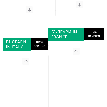
БЪЛГАРИ IN
Виж
всичко
FRANCE
БЪЛГАРИ
Виж
всичко
IN ITALY