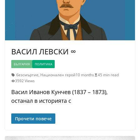
ВАСИЛ ЛЕВСКИ ∞
БЪЛГАРИЯ
ПОЛИТИКА
безсмъртие
,
Национален герой
10 months
45 min read
3592 Views
Васил Иванов Кунчев (1837 – 1873),
останал в историята с
Прочети повече