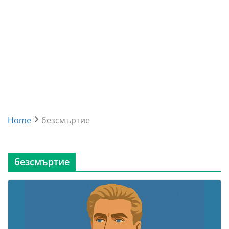
Home
безсмъртие
безсмъртие