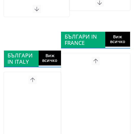
БЪЛГАРИ IN
Виж
всичко
FRANCE
БЪЛГАРИ
Виж
всичко
IN ITALY