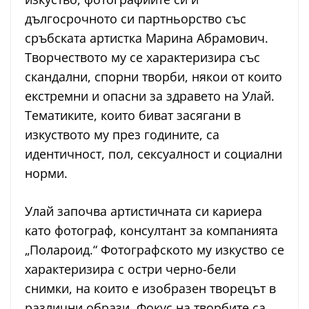
дългосрочното си партньорство със
сръбската артистка Марина Абрамович.
Творчеството му се характеризира със
скандални, спорни творби, някои от които
екстремни и опасни за здравето на Улай.
Тематиките, които биват засягани в
изкуството му през годините, са
идентичност, пол, сексуалност и социални
норми.
Улай започва артистичната си кариера
като фотограф, консултант за компанията
„Полароид.“ Фотографското му изкуство се
характеризира с остри черно-бели
снимки, на които е изобразен творецът в
различни образи. Фокус на творбите са