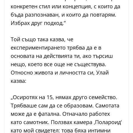
конкретен стил или концепция, с които да
бъда разпознаван, и които да повтарям.
Избрах друг подход.“
Той също така казва, че
експериментирането трябва да е в
основата на действията ти, ако търсиш
нещо, което все още не съществува.
Относно живота и личността си, Улай
казва:
„Осиротях на 15, нямах друго семейство.
Трябваше сам да се образовам. Самотата
може да е фатална. Отначало работех
като самотник. Ползвах камера ‚Полароид‘
като мой свидетел: това бяха интимни