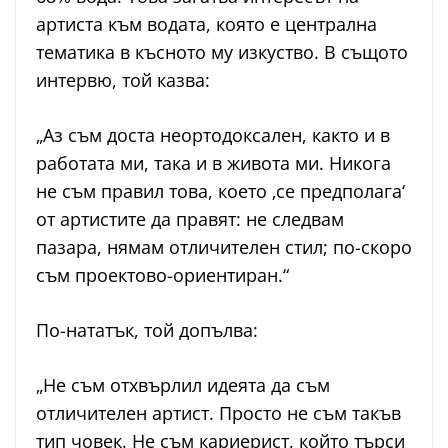
артиста към водата, която е централна
тематика в късното му изкуство. В същото
интервю, той казва:
„Аз съм доста неортодоксален, както и в
работата ми, така и в живота ми. Никога
не съм правил това, което ‚се предполага‘
от артистите да правят: не следвам
пазара, нямам отличителен стил; по-скоро
съм проектово-ориентиран.“
По-нататък, той допълва:
„Не съм отхвърлил идеята да съм
отличителен артист. Просто не съм такъв
тип човек. Не съм кариерист, който търси