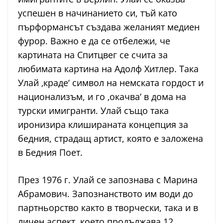
успешен в начинанието си, тъй като
пърформансът създава желаният медиен
фурор. Важно е да се отбележи, че
картината на Спитцвег се счита за
любимата картина на Адолф Хитлер. Така
Улай ‚краде‘ символ на немската гордост и
национализъм, и го ‚окачва‘ в дома на
турски имигранти. Улай също така
иронизира клишираната концепция за
бедния, страдащ артист, която е заложена
в Бедния Поет.
През 1976 г. Улай се запознава с Марина
Абрамович. Запознанството им води до
партньорство както в творчески, така и в
личен аспект, което продължава 12