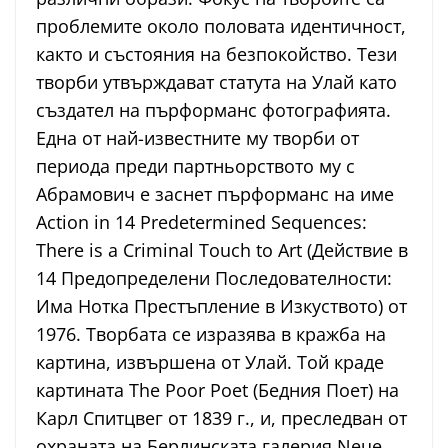
проблемите около половата идентичност,
както и състояния на безпокойство. Тези
творби утвърждават статута на Улай като
създател на пърформанс фотографията.
Една от най-известните му творби от
периода преди партньорството му с
Абрамович е заснет пърформанс на име
Action in 14 Predetermined Sequences:
There is a Criminal Touch to Art (Действие в
14 Предопределени Последователности:
Има Нотка Престъпление в Изкуството) от
1976. Творбата се изразява в кражба на
картина, извършена от Улай. Той краде
картината The Poor Poet (Бедния Поет) на
Карл Спитцвег от 1839 г., и, преследван от
охраната на Берлинската галерия Neue