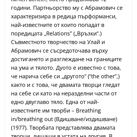
години. Партньорство му с Абрамович се
характеризира в редица пърформанси,
най-известните от които попадат в
поредицата „Relations” („Връзки“.)
Съвместното творчество на Улай и
Абрамович се съсредоточава върху
достигането и разглеждане на границите
на ума и тялото. Дуото е известно с това,
че нарича себе си „другото“ (“the other”,)
както и с това, че двамата творци гледат
на себе си като на неразделни части от
едно двуглаво тяло. Една от най-
известните им творби – Breathing
in/breathing out (Вдишване/издишване)
(1977). Творбата представлява двамата
творци, дишащи в устата на другия. В