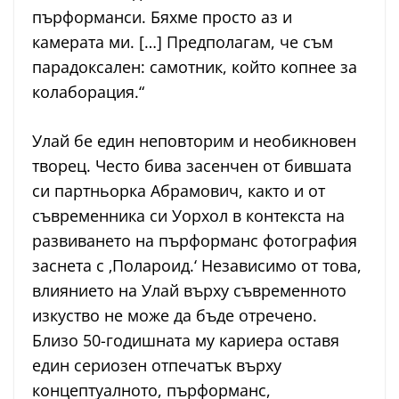
пърформанси. Бяхме просто аз и
камерата ми. […] Предполагам, че съм
парадоксален: самотник, който копнее за
колаборация.“
Улай бе един неповторим и необикновен
творец. Често бива засенчен от бившата
си партньорка Абрамович, както и от
съвременника си Уорхол в контекста на
развиването на пърформанс фотография
заснета с ‚Полароид.‘ Независимо от това,
влиянието на Улай върху съвременното
изкуство не може да бъде отречено.
Близо 50-годишната му кариера оставя
един сериозен отпечатък върху
концептуалното, пърформанс,