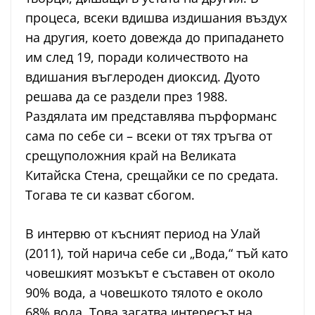
процеса, всеки вдишва издишания въздух
на другия, което довежда до припадането
им след 19, поради количеството на
вдишания въглероден диоксид. Дуото
решава да се раздели през 1988.
Раздялата им представлява пърформанс
сама по себе си – всеки от тях тръгва от
срещуположния край на Великата
Китайска Стена, срещайки се по средата.
Тогава те си казват сбогом.
В интервю от късният период на Улай
(2011), той нарича себе си „Вода,“ тъй като
човешкият мозъкът е съставен от около
90% вода, а човешкото тялото е около
68% вода. Това загатва интересът на