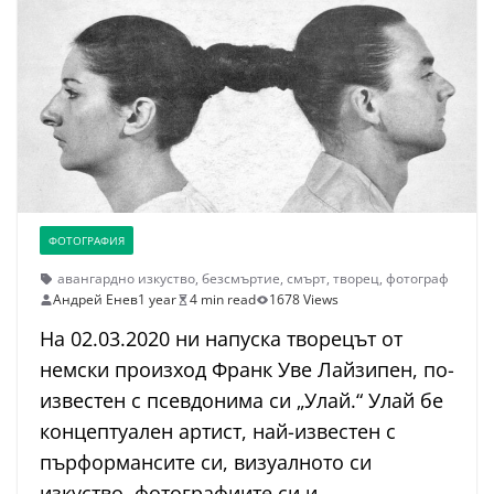
ФОТОГРАФИЯ
авангардно изкуство
,
безсмъртие
,
смърт
,
творец
,
фотограф
Андрей Енев
1 year
4 min read
1678 Views
На 02.03.2020 ни напуска творецът от
немски произход Франк Уве Лайзипен, по-
известен с псевдонима си „Улай.“ Улай бе
концептуален артист, най-известен с
пърформансите си, визуалното си
изкуство, фотографиите си и