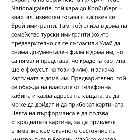
Nationalgalerie, той кара до Кройцберг –
квартал, известен тогава с високия си
брой имигранти. Там, той влиза в дома на
семейство турски имигранти (които
предварително са се съгласили Улай да
снима документален филм в дома им, но
са нямали представа, че крадена картина
ще е фокусът на този филм), и закача
картината в дома им. Предварително, той
се обажда на властите от телефонна
кабина и казва адреса на къщата, за да
може да дойдат и да приберат картината.
Целта на пърформанса е да ползва
откраднатата картина, за да привлече
внимание към окаяното състояние на
имигрантите в Берлин. Улай се оказва