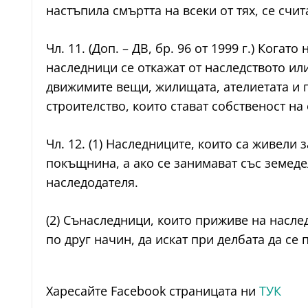
настъпила смъртта на всеки от тях, се счи
Чл. 11. (Доп. – ДВ, бр. 96 от 1999 г.) Ког
наследници се откажат от наследството или
движимите вещи, жилищата, ателиетата и 
строителство, които стават собственост на
Чл. 12. (1) Наследниците, които са живели
покъщнина, а ако се занимават със земеде
наследодателя.
(2) Сънаследници, които приживе на наслед
по друг начин, да искат при делбата да се
Харесайте Facebook страницата ни
ТУК