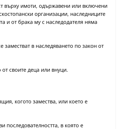
ност върху имоти, одържавени или включени
лскостопански организации, наследниците
та и от брака му с наследодателя няма
се заместват в наследяването по закон от
 от своите деца или внуци.
ящия, когото замества, или което е
ови последователността, в която е