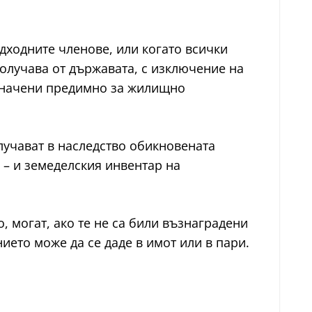
редходните членове, или когато всички
получава от държавата, с изключение на
азначени предимно за жилищно
олучават в наследство обикновената
 – и земеделския инвентар на
, могат, ако те не са били възнаградени
нието може да се даде в имот или в пари.