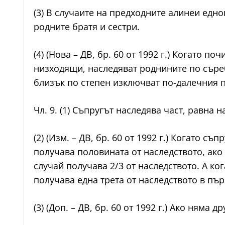
(3) В случаите на предходните алинеи едн
родните братя и сестри.
(4) (Нова – ДВ, бр. 60 от 1992 г.) Когато 
низходящи, наследяват роднините по съре
близък по степен изключват по-далечния п
Чл. 9. (1) Съпругът наследява част, равна н
(2) (Изм. – ДВ, бр. 60 от 1992 г.) Когато с
получава половината от наследството, ако
случай получава 2/3 от наследството. А ко
получава една трета от наследството в пъ
(3) (Доп. – ДВ, бр. 60 от 1992 г.) Ако ням