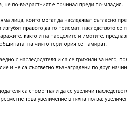
та, че по-възрастният е починал преди по-младия.
ато няма лица, които могат да наследяват съгласно п
 изгубят правото да го приемат, наследството се 
гаражите, както и на парцелите и имотите, предн
 общината, на чиято територия се намират.
 заедно с наследодателя и са се грижили за него, п
лие и не са съответно възнаградени по друг начин
одателя са спомогнали да се увеличи наследството
 пресметне това увеличение в тяхна полза; увеличе