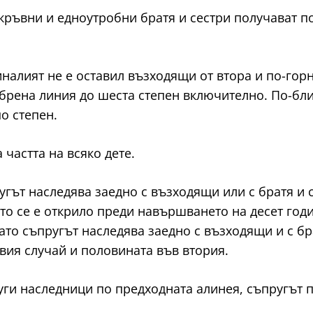
окръвни и едноутробни братя и сестри получават по
починалият не е оставил възходящи от втора и по-гор
брена линия до шеста степен включително. По-бли
о степен.
а частта на всяко дете.
ъпругът наследява заедно с възходящи или с братя и
 то се е открило преди навършването на десет годи
гато съпругът наследява заедно с възходящи и с бр
рвия случай и половината във втория.
а други наследници по предходната алинея, съпругът