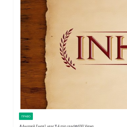
ПРАВО
Андрей Енев
1 year
4 min read
690 Views