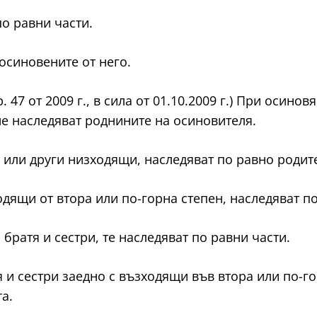
по равни части.
 осиновените от него.
 бр. 47 от 2009 г., в сила от 01.10.2009 г.) При осин
не наследяват роднините на осиновителя.
а или други низходящи, наследяват по равно родите
одящи от втора или по-горна степен, наследяват по
о братя и сестри, те наследяват по равни части.
я и сестри заедно с възходящи във втора или по-г
а.