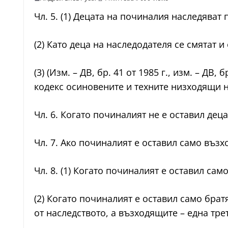
Чл. 5. (1) Децата на починалия наследяват 
(2) Като деца на наследодателя се смятат и
(3) (Изм. – ДВ, бр. 41 от 1985 г., изм. – ДВ,
кодекс осиновените и техните низходящи 
Чл. 6. Когато починалият не е оставил дец
Чл. 7. Ако починалият е оставил само възх
Чл. 8. (1) Когато починалият е оставил сам
(2) Когато починалият е оставил само брат
от наследството, а възходящите – една трет