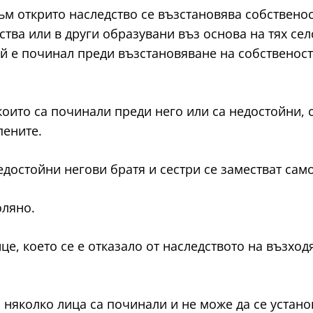
ато към открито наследство се възстановява собстве
тва или в други образувани въз основа на тях се
ой е починал преди възстановяване на собственост
 които са починали преди него или са недостойни, 
пените.
достойни негови братя и сестри се заместват само
оляно.
ице, което се е отказало от наследството на възход
гато няколко лица са починали и не може да се устан