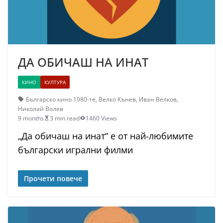
ДА ОБИЧАШ НА ИНАТ
КИНО
КУЛТУРА
Българско кино 1980-те
,
Велко Кънев
,
Иван Велков
,
Николай Волев
9 months
3 min read
1460 Views
„Да обичаш на инат“ е от най-любимите
български игрални филми
Прочети повече