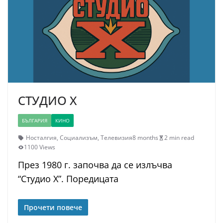
СТУДИО X
БЪЛГАРИЯ
КИНО
Носталгия
,
Социализъм
,
Телевизия
8 months
2 min read
1100 Views
През 1980 г. започва да се излъчва
“Студио Х”. Поредицата
Прочети повече