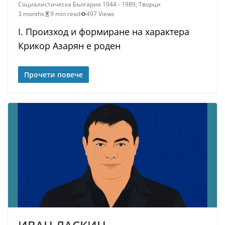
Социалистическа България 1944 - 1989
,
Творци
3 months
9 min read
497 Views
I. Произход и формиране на характера
Крикор Азарян е роден
Прочети повече