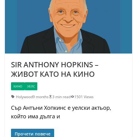
SIR ANTHONY HOPKINS –
ЖИВОТ КАТО НА КИНО
КИНО
УЕЛС
Holywood
9 months
3 min read
1501 Views
Сър Антъни Хопкинс е уелски актьор,
който има дълга и
Прочети повече