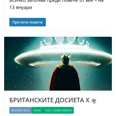
Всичко започва преди повече от век – на
13 януари
Прочети повече
БРИТАНСКИТЕ ДОСИЕТА Х 🛸
БЪЛГАРИ В UK
КИНО
НЛО / ИЗВЪНЗЕМНИ