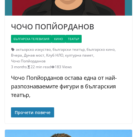
ЧОЧО ПОПЙОРДАНОВ
БЪЛГАРСКА ТЕЛЕВИЗИЯ
КИНО
ТЕАТЪР
актьорско изкуство
,
български театър
,
българско кино
,
Вчера
,
Дунав мост
,
Клуб НЛО
,
културна памет
,
Чочо Попйорданов
3 months
22 min read
183 Views
Чочо Попйорданов остава една от най-
разпознаваемите фигури в българския
театър,
Прочети повече