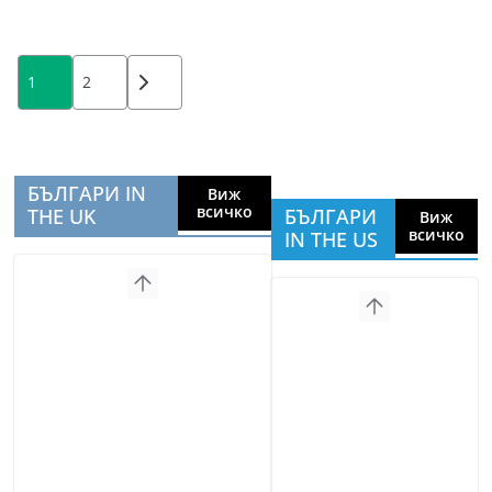
Posts
1
2
pagination
БЪЛГАРИ IN
Виж
всичко
THE UK
БЪЛГАРИ
Виж
всичко
IN THE US