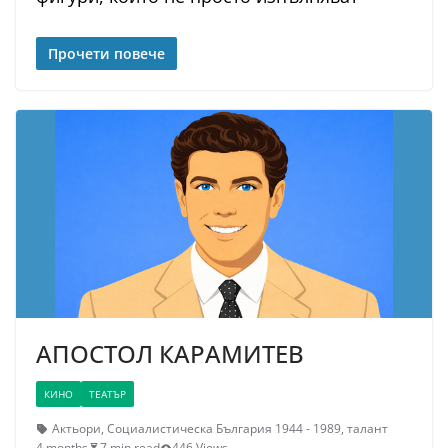
Прочети повече
АПОСТОЛ КАРАМИТЕВ
КИНО
ТЕАТЪР
Актьори
,
Социалистическа България 1944 - 1989
,
талант
4 months
7 min read
446 Views