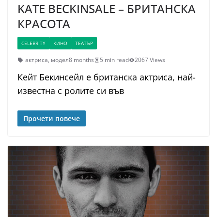
KATE BECKINSALE – БРИТАНСКА
КРАСОТА
CELEBRITY
КИНО
ТЕАТЪР
актриса
,
модел
8 months
5 min read
2067 Views
Кейт Бекинсейл е британска актриса, най-
известна с ролите си във
Прочети повече