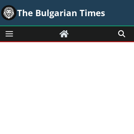
Skip
The Bulgarian Times
to
content