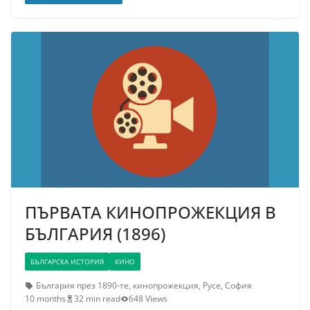
ПЪРВАТА КИНОПРОЖЕКЦИЯ В
БЪЛГАРИЯ (1896)
БЪЛГАРСКА ИСТОРИЯ
КИНО
България през 1890-те
,
кинопрожекция
,
Русе
,
София
10 months
32 min read
648 Views