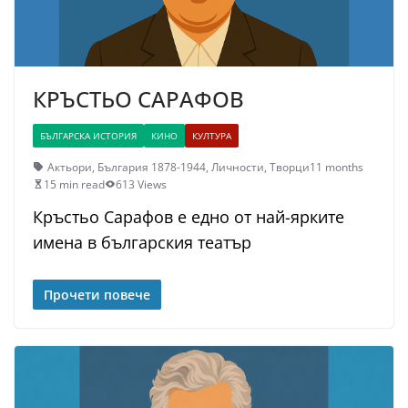
КРЪСТЬО САРАФОВ
БЪЛГАРСКА ИСТОРИЯ
КИНО
КУЛТУРА
Актьори
,
България 1878-1944
,
Личности
,
Творци
11 months
15 min read
613 Views
Кръстьо Сарафов е едно от най-ярките
имена в българския театър
Прочети повече