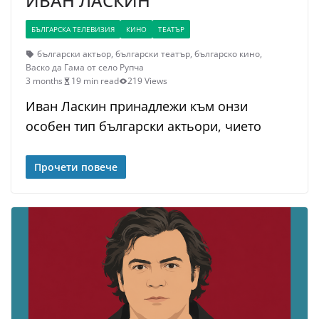
ИВАН ЛАСКИН
БЪЛГАРСКА ТЕЛЕВИЗИЯ
КИНО
ТЕАТЪР
български актьор
,
български театър
,
българско кино
,
Васко да Гама от село Рупча
3 months
19 min read
219 Views
Иван Ласкин принадлежи към онзи
особен тип български актьори, чието
Прочети повече