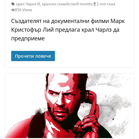
крал Чарлз III
,
кралско семейство
9 months
2 min read
856 Views
Създателят на документални филми Марк
Кристофър Лий предлага крал Чарлз да
предприеме
Прочети повече