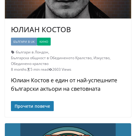
ЮЛИАН КОСТОВ
БЪЛГАРИ В UK
КИНО
българи в Лондон
,
Българска общност в Обединеното Кралство
,
Изкуство
,
Обединено кралство
8 months
5 min read
2603 Views
Юлиан Костов е един от най-успешните
български актьори на световната
Прочети повече