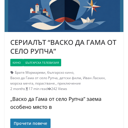
СЕРИАЛЪТ “ВАСКО ДА ГАМА ОТ
СЕЛО РУПЧА”
КИНО
БЪЛГАРСКА ТЕЛЕВИЗИЯ
Братя Мормареви
,
българско кино
,
Васко да Гама от село Рупча
,
детски филм
,
Иван Ласкин
,
морска мечта
,
порастване.
,
приключение
2 months
17 min read
242 Views
„Васко да Гама от село Рупча“ заема
особено място в
Прочети повече