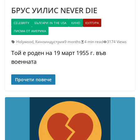
БРУС УИЛИС NEVER DIE
CELEBRITY
БЪЛГАРИ IN THE USA
КИНО
КУЛТУРА
ПИСМА ОТ АМЕРИКА
Holywood
,
Киноиндустрия
9 months
4 min read
3174 Views
Той е роден на 19 март 1955 г. във
военната
Прочети повече