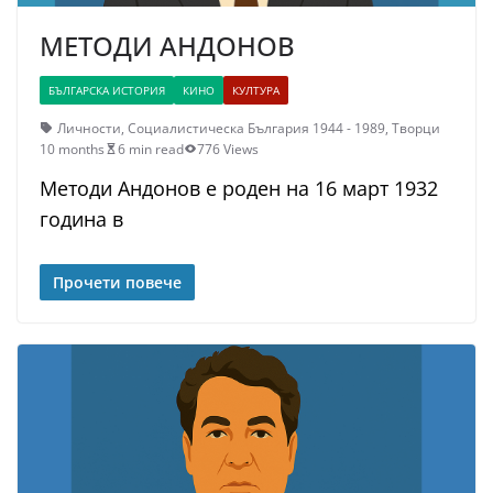
МЕТОДИ АНДОНОВ
БЪЛГАРСКА ИСТОРИЯ
КИНО
КУЛТУРА
Личности
,
Социалистическа България 1944 - 1989
,
Творци
10 months
6 min read
776 Views
Методи Андонов е роден на 16 март 1932
година в
Прочети повече