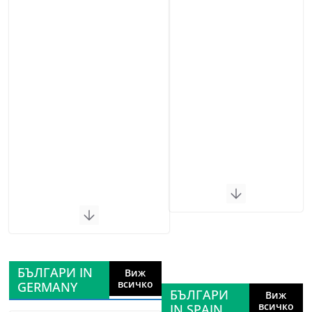
БЪЛГАРИ IN
Виж
всичко
GERMANY
БЪЛГАРИ
Виж
всичко
IN SPAIN