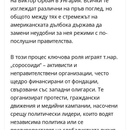
на Виктор Орбан в Унгария. Всички те
изглеждат различни на пръв поглед, но
общото между тях е стремежът на
американската дълбока държава да
замени неудобни за нея режими с по-
послушни правителства.
В този процес ключова роля играят т.нар.
„соросоиди“ – активисти и
неправителствени организации, често
щедро финансирани от фондации,
свързвани със западни олигарси. Те
организират протести, граждански
движения и медийни кампании, насочени
срещу политически лидери, които водят
независима политика или се