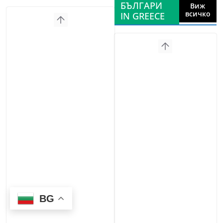
БЪЛГАРИ
Виж
всичко
IN GREECE
BG