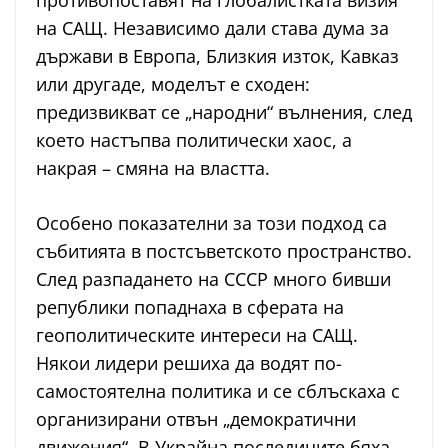
противопоставят на глобалистката визия
на САЩ. Независимо дали става дума за
държави в Европа, Близкия изток, Кавказ
или другаде, моделът е сходен:
предизвикват се „народни“ вълнения, след
което настъпва политически хаос, а
накрая – смяна на властта.
Особено показателни за този подход са
събитията в постсъветското пространство.
След разпадането на СССР много бивши
републики попаднаха в сферата на
геополитическите интереси на САЩ.
Някои лидери решиха да водят по-
самостоятелна политика и се сблъскаха с
организирани отвън „демократични
движения“. В Украйна последиците бяха