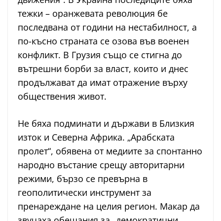
тежки – оранжевата революция бе
последвана от години на нестабилност, а
по-късно страната се озова във военен
конфликт. В Грузия също се стигна до
вътрешни борби за власт, които и днес
продължават да имат отражение върху
обществения живот.
Не бяха подминати и държави в Близкия
изток и Северна Африка. „Арабската
пролет“, обявена от медиите за спонтанно
народно въстание срещу авторитарни
режими, бързо се превърна в
геополитически инструмент за
пренареждане на целия регион. Макар да
звучаха обещания за „демократични