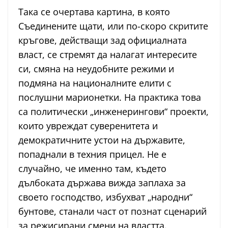
Така се очертава картина, в която
Съединените щати, или по-скоро скритите
кръгове, действащи зад официалната
власт, се стремят да налагат интересите
си, смяна на неудобните режими и
подмяна на националните елити с
послушни марионетки. На практика това
са политически „инженерингови“ проекти,
които увреждат суверенитета и
демократичните устои на държавите,
попаднали в техния прицел. Не е
случайно, че именно там, където
дълбоката държава вижда заплаха за
своето господство, избухват „народни“
бунтове, станали част от познат сценарий
за режисирани смени на властта.