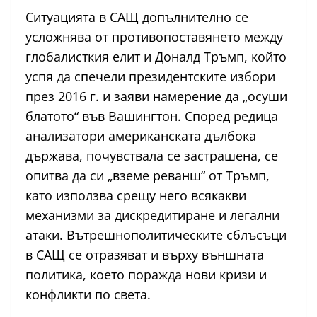
Ситуацията в САЩ допълнително се
усложнява от противопоставянето между
глобалисткия елит и Доналд Тръмп, който
успя да спечели президентските избори
през 2016 г. и заяви намерение да „осуши
блатото“ във Вашингтон. Според редица
анализатори американската дълбока
държава, почувствала се застрашена, се
опитва да си „вземе реванш“ от Тръмп,
като използва срещу него всякакви
механизми за дискредитиране и легални
атаки. Вътрешнополитическите сблъсъци
в САЩ се отразяват и върху външната
политика, което поражда нови кризи и
конфликти по света.