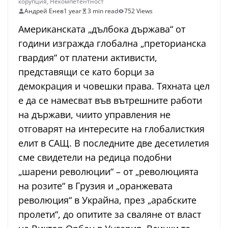
корупция
,
Некомпетентност
Андрей Енев
1 year
3 min read
752 Views
Американската „дълбока държава“ от
години изгражда глобална „преторианска
гвардия“ от платени активисти,
представящи се като борци за
демокрация и човешки права. Тяхната цел
е да се намесват във вътрешните работи
на държави, чиито управления не
отговарят на интересите на глобалисткия
елит в САЩ. В последните две десетилетия
сме свидетели на редица подобни
„шарени революции“ – от „революцията
на розите“ в Грузия и „оранжевата
революция“ в Украйна, през „арабските
пролети“, до опитите за сваляне от власт