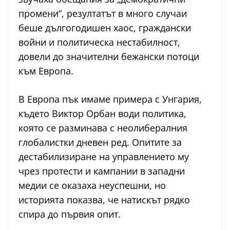
промени“, резултатът в много случаи
беше дългогодишен хаос, граждански
войни и политическа нестабилност,
довели до значителни бежански потоци
към Европа.
В Европа пък имаме примера с Унгария,
където Виктор Орбан води политика,
която се разминава с неолибералния
глобалистки дневен ред. Опитите за
дестабилизиране на управлението му
чрез протести и кампании в западни
медии се оказаха неуспешни, но
историята показва, че натискът рядко
спира до първия опит.