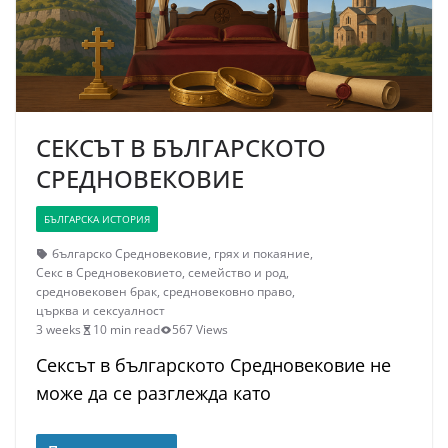
СЕКСЪТ В БЪЛГАРСКОТО
СРЕДНОВЕКОВИЕ
БЪЛГАРСКА ИСТОРИЯ
българско Средновековие
,
грях и покаяние
,
Секс в Средновековието
,
семейство и род
,
средновековен брак
,
средновековно право
,
църква и сексуалност
3 weeks
10 min read
567 Views
Сексът в българското Средновековие не
може да се разглежда като