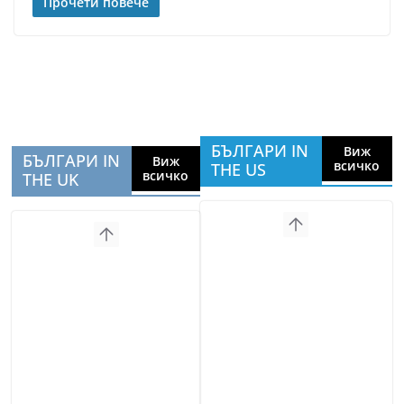
Прочети повече
БЪЛГАРИ IN
Виж
БЪЛГАРИ IN
Виж
всичко
THE US
всичко
THE UK