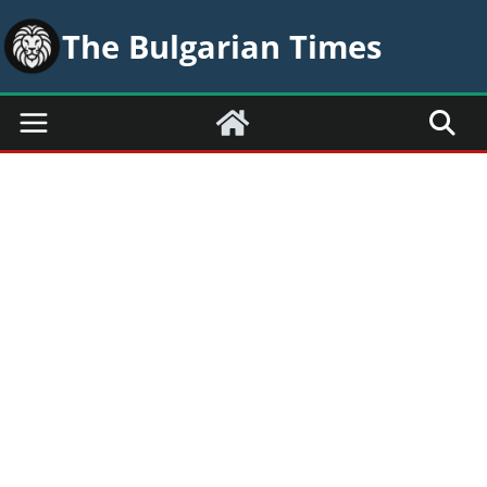
Skip
The Bulgarian Times
to
content