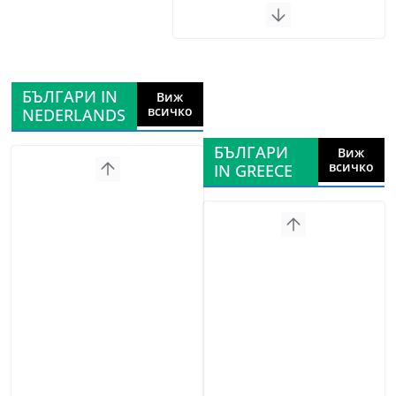
БЪЛГАРИ IN
Виж
всичко
NEDERLANDS
БЪЛГАРИ
Виж
всичко
IN GREECE