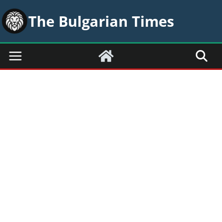
Skip
The Bulgarian Times
to
content