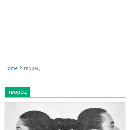
Home
творец
творец