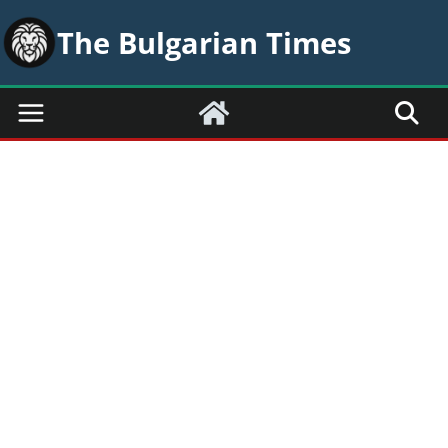
Skip
The Bulgarian Times
to
content