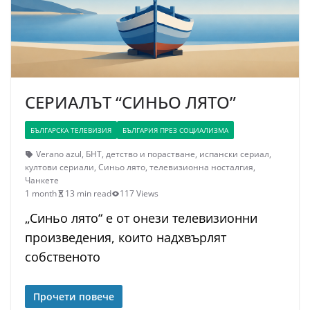
СЕРИАЛЪТ “СИНЬО ЛЯТО”
БЪЛГАРСКА ТЕЛЕВИЗИЯ
БЪЛГАРИЯ ПРЕЗ СОЦИАЛИЗМА
Verano azul
,
БНТ
,
детство и порастване
,
испански сериал
,
култови сериали
,
Синьо лято
,
телевизионна носталгия
,
Чанкете
1 month
13 min read
117 Views
„Синьо лято“ е от онези телевизионни
произведения, които надхвърлят
собственото
Прочети повече