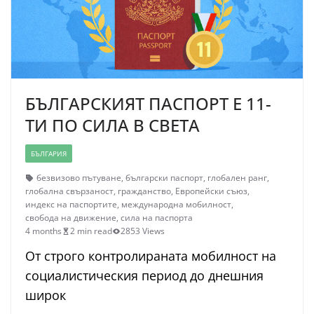
БЪЛГАРСКИЯТ ПАСПОРТ Е 11-
ТИ ПО СИЛА В СВЕТА
БЪЛГАРИЯ
безвизово пътуване
,
български паспорт
,
глобален ранг
,
глобална свързаност
,
гражданство
,
Европейски съюз
,
индекс на паспортите
,
международна мобилност
,
свобода на движение
,
сила на паспорта
4 months
2 min read
2853 Views
От строго контролираната мобилност на
социалистическия период до днешния
широк