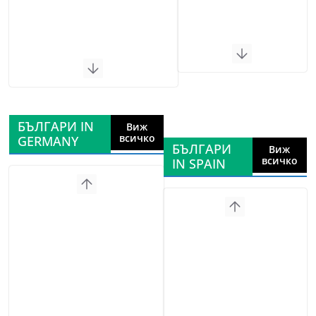
БЪЛГАРИ IN
Виж
всичко
GERMANY
БЪЛГАРИ
Виж
всичко
IN SPAIN