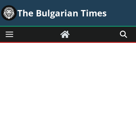
Skip
The Bulgarian Times
to
content