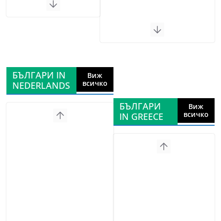
БЪЛГАРИ IN
Виж
всичко
NEDERLANDS
БЪЛГАРИ
Виж
всичко
IN GREECE