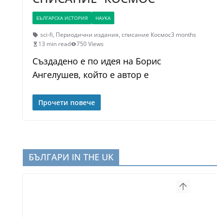
БЪЛГАРСКА ИСТОРИЯ
НАУКА
sci-fi
,
Периодични издания
,
списание Космос
3 months
13 min read
750 Views
Създадено е по идея на Борис
Ангелушев, който е автор е
Прочети повече
БЪЛГАРИ IN THE UK