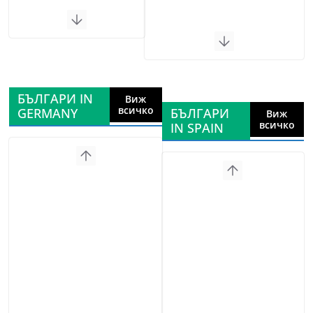
БЪЛГАРИ IN
Виж
всичко
GERMANY
БЪЛГАРИ
Виж
всичко
IN SPAIN