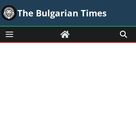
Skip
The Bulgarian Times
to
content