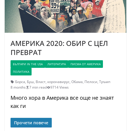
АМЕРИКА 2020: ОБИР С ЦЕЛ
ПРЕВРАТ
БЪЛГАРИ IN THE USA
ЛИТЕРАТУРА
ПИСМА ОТ АМЕРИКА
ПОЛИТИКА
Борса
,
Буш
,
Власт
,
коронавирус
,
Обама
,
Пелоси
,
Тръмп
8 months
7 min read
9714 Views
Много хора в Америка все още не знаят
как ги
Прочети повече