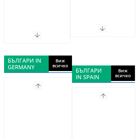
БЪЛГАРИ IN
Виж
всичко
GERMANY
БЪЛГАРИ
Виж
всичко
IN SPAIN