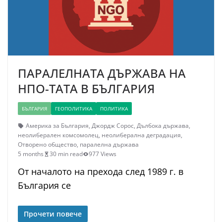
ПАРАЛЕЛНАТА ДЪРЖАВА НА
НПО-ТАТА В БЪЛГАРИЯ
БЪЛГАРИЯ
ГЕОПОЛИТИКА
ПОЛИТИКА
Америка за България
,
Джордж Сорос
,
Дълбока държава
,
неолиберален комсомолец
,
неолиберална деградация
,
Отворено общество
,
паралелна държава
5 months
30 min read
977 Views
От началото на прехода след 1989 г. в
България се
Прочети повече