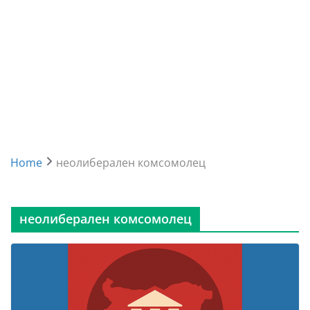
Home
неолиберален комсомолец
неолиберален комсомолец