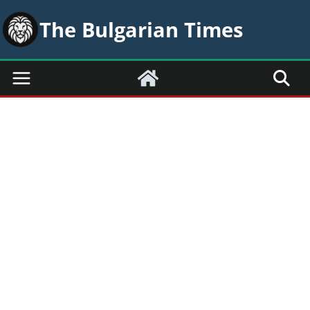
Skip
The Bulgarian Times
to
content