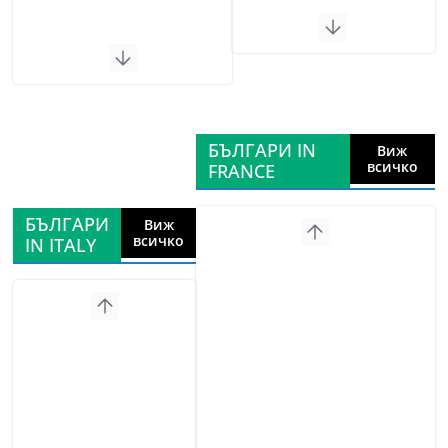
БЪЛГАРИ IN
Виж
всичко
FRANCE
БЪЛГАРИ
Виж
всичко
IN ITALY