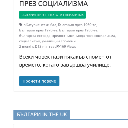
ПРЕЗ СОЦИАЛИЗМА
БЪЛГАРИЯ ПРЕЗ ЕПОХАТА НА СОЦИАЛИЗМА
абитуриентски бал
,
България през 1960-те
,
България през 1970-те
,
България през 1980-те
,
българска естрада
,
зрелостници
,
мода през социализма
,
социализъм
,
училищни спомени
2 months
13 min read
169 Views
Всеки човек пази някакъв спомен от
времето, когато завършва училище.
Прочети повече
БЪЛГАРИ IN THE UK