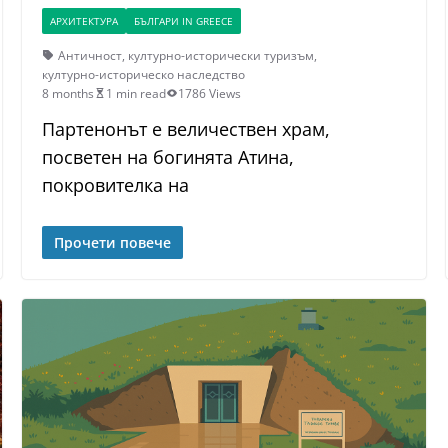
АРХИТЕКТУРА
БЪЛГАРИ IN GREECE
Античност
,
културно-исторически туризъм
,
културно-историческо наследство
8 months
1 min read
1786 Views
Партенонът е величествен храм,
посветен на богинята Атина,
покровителка на
Прочети повече