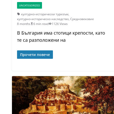
UNCATEGORIZED
културно-исторически туризъм
,
културно-историческо наследство
,
Средновековие
8 months
6 min read
1126 Views
В България има стотици крепости, като
те са разположени на
Прочети повече