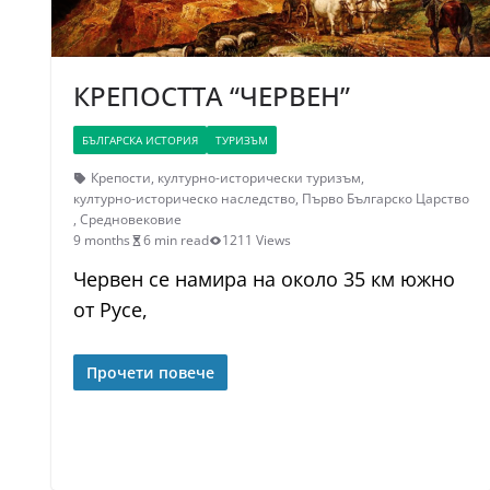
КРЕПОСТТА “ЧЕРВЕН”
БЪЛГАРСКА ИСТОРИЯ
ТУРИЗЪМ
Крепости
,
културно-исторически туризъм
,
културно-историческо наследство
,
Първо Българско Царство
,
Средновековие
9 months
6 min read
1211 Views
Червен се намира на около 35 км южно
от Русе,
Прочети повече