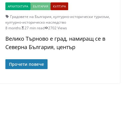
АРХИТЕКТУРА
БЪЛГАРИЯ
КУЛТУРА
Градовете на България
,
културно-исторически туризъм
,
културно-историческо наследство
8 months
27 min read
2702 Views
Велико Търново е град, намиращ се в
Северна България, център
Прочети повече