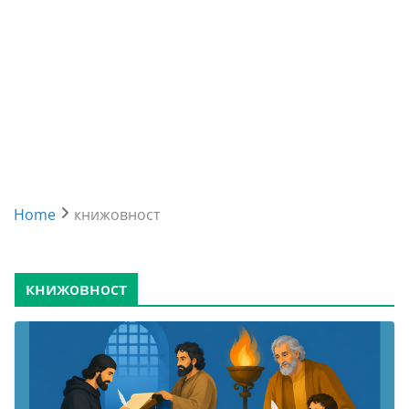
Home
книжовност
книжовност