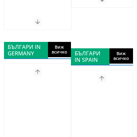
БЪЛГАРИ IN
Виж
всичко
GERMANY
БЪЛГАРИ
Виж
всичко
IN SPAIN