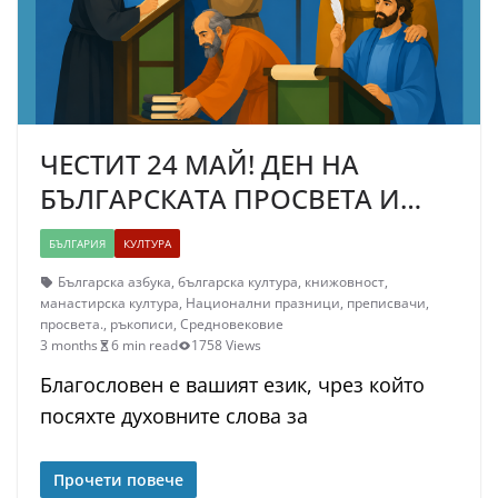
ЧЕСТИТ 24 МАЙ! ДЕН НА
БЪЛГАРСКАТА ПРОСВЕТА И…
БЪЛГАРИЯ
КУЛТУРА
Българска азбука
,
българска култура
,
книжовност
,
манастирска култура
,
Национални празници
,
преписвачи
,
просвета.
,
ръкописи
,
Средновековие
3 months
6 min read
1758 Views
Благословен е вашият език, чрез който
посяхте духовните слова за
Прочети повече