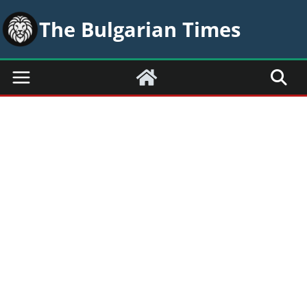
Skip
The Bulgarian Times
to
content