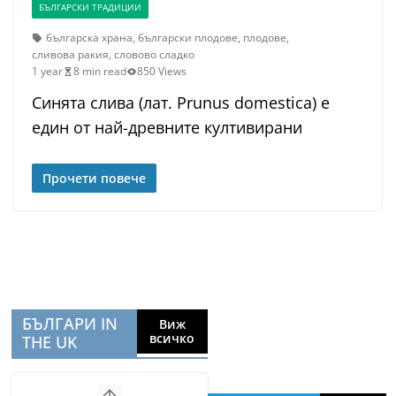
БЪЛГАРСКИ ТРАДИЦИИ
българска храна
,
български плодове
,
плодове
,
сливова ракия
,
словово сладко
1 year
8 min read
850 Views
Синята слива (лат. Prunus domestica) е
един от най-древните култивирани
Прочети повече
БЪЛГАРИ IN
Виж
всичко
THE UK