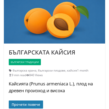
БЪЛГАРСКАТА КАЙСИЯ
БЪЛГАРСКИ ТРАДИЦИИ
българска храна
,
български плодове
,
кайсия
1 month
9 min read
840 Views
Кайсията (Prunus armeniaca L.), плод на
древен произход и висока
Прочети повече