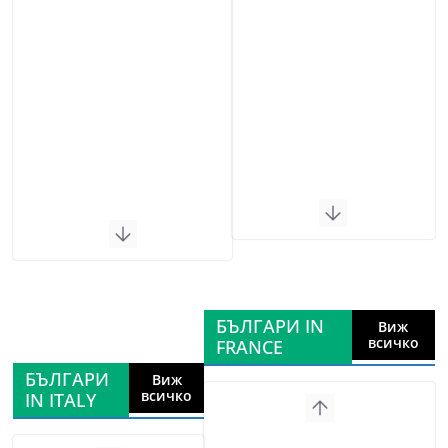
БЪЛГАРИ IN
Виж
всичко
FRANCE
БЪЛГАРИ
Виж
всичко
IN ITALY