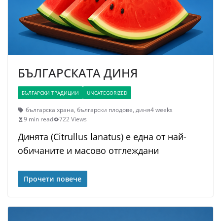
БЪЛГАРСКАТА ДИНЯ
БЪЛГАРСКИ ТРАДИЦИИ
UNCATEGORIZED
българска храна
,
български плодове
,
диня
4 weeks
9 min read
722 Views
Динята (Citrullus lanatus) е една от най-
обичаните и масово отглеждани
Прочети повече