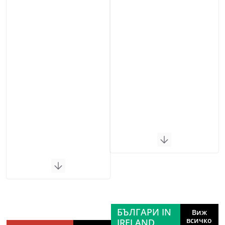
БЪЛГАРИ IN
Виж
всичко
IRELAND