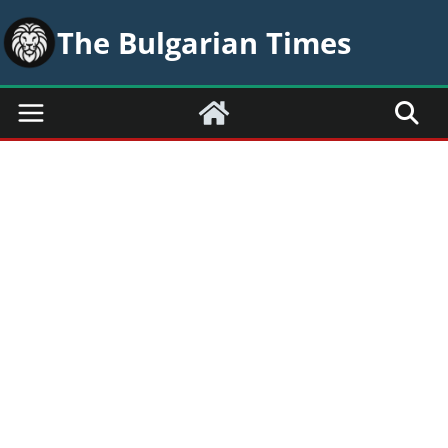
Skip
The Bulgarian Times
to
content