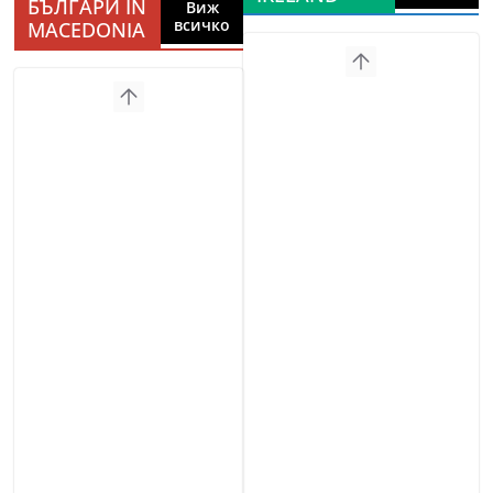
БЪЛГАРИ IN
Виж
всичко
MACEDONIA