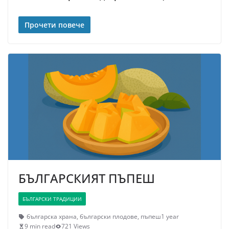
Прочети повече
БЪЛГАРСКИЯТ ПЪПЕШ
БЪЛГАРСКИ ТРАДИЦИИ
българска храна
,
български плодове
,
пъпеш
1 year
9 min read
721 Views