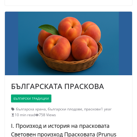
БЪЛГАРСКАТА ПРАСКОВА
БЪЛГАРСКИ ТРАДИЦИИ
българска храна
,
български плодове
,
праскови
1 year
10 min read
758 Views
I. Произход и история на прасковата
Световен произход Прасковата (Prunus