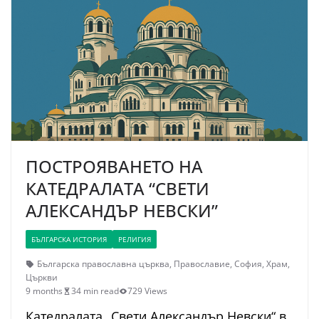
ПОСТРОЯВАНЕТО НА
КАТЕДРАЛАТА “СВЕТИ
АЛЕКСАНДЪР НЕВСКИ”
БЪЛГАРСКА ИСТОРИЯ
РЕЛИГИЯ
Българска православна църква
,
Православие
,
София
,
Храм
,
Църкви
9 months
34 min read
729 Views
Катедралата „Свети Александър Невски“ в