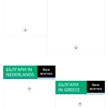
БЪЛГАРИ IN
Виж
всичко
NEDERLANDS
БЪЛГАРИ
Виж
всичко
IN GREECE