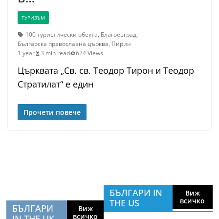
ТУРИЗЪМ
100 туристически обекта
,
Благоевград
,
Българска православна църква
,
Пирин
1 year
3 min read
624 Views
Църквата „Св. св. Теодор Тирон и Теодор
Стратилат“ е един
Прочети повече
БЪЛГАРИ IN
Виж
всичко
THE US
БЪЛГАРИ
Виж
всичко
IN THE UK