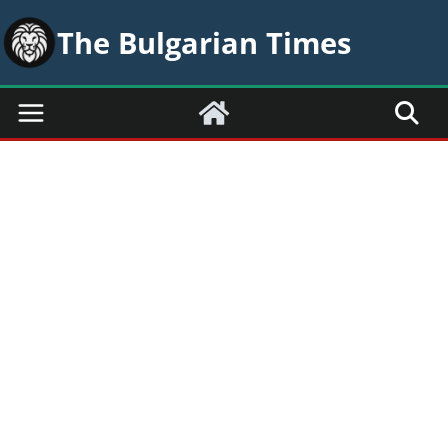
Skip
The Bulgarian Times
to
content