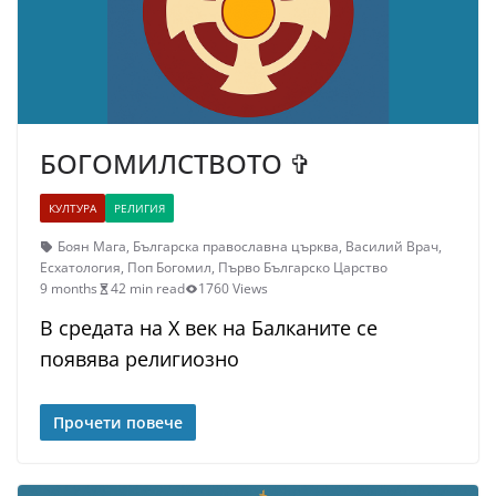
БОГОМИЛСТВОТО ✞
КУЛТУРА
РЕЛИГИЯ
Боян Мага
,
Българска православна църква
,
Василий Врач
,
Есхатология
,
Поп Богомил
,
Първо Българско Царство
9 months
42 min read
1760 Views
В средата на X век на Балканите се
появява религиозно
Прочети повече