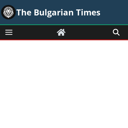
Skip
The Bulgarian Times
to
content