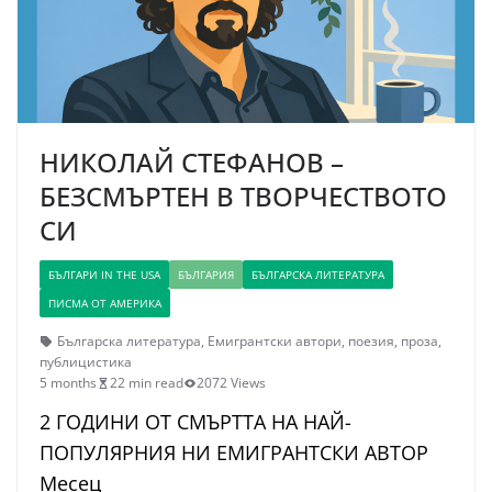
НИКОЛАЙ СТЕФАНОВ –
БЕЗСМЪРТЕН В ТВОРЧЕСТВОТО
СИ
БЪЛГАРИ IN THE USA
БЪЛГАРИЯ
БЪЛГАРСКА ЛИТЕРАТУРА
ПИСМА ОТ АМЕРИКА
Българска литература
,
Емигрантски автори
,
поезия
,
проза
,
публицистика
5 months
22 min read
2072 Views
2 ГОДИНИ ОТ СМЪРТТА НА НАЙ-
ПОПУЛЯРНИЯ НИ ЕМИГРАНТСКИ АВТОР
Месец