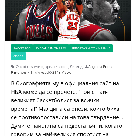
БАСКЕТБОЛ
БЪЛГАРИ IN THE USA
РЕПОРТАЖИ ОТ АМЕРИКА
СПОРТ
Out of this world
,
креативност
,
Легенда
Андрей Енев
9 months
1 min read
2143 Views
В биографията му в официалния сайт на
НБА може да се прочете: “Той е най-
великият баскетболист за всички
времена!” Малцина са онези, които биха
се противопоставили на това твърдение…
Думите наистина са недостатъчни, когато
говорим за най-великия спортист на