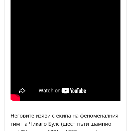
Неговите изяви с екипа на феноменалния
тим на Чикаго Булс (шест пъти шампион