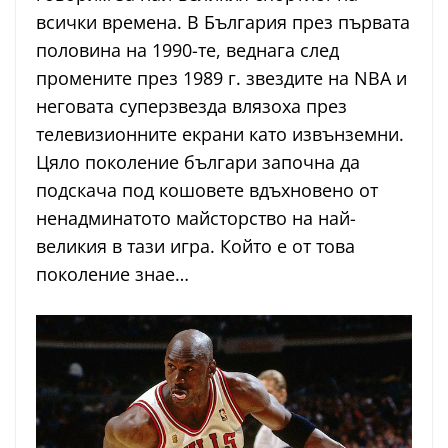
всички времена. В България през първата
половина на 1990-те, веднага след
промените през 1989 г. звездите на NBA и
неговата суперзвезда влязоха през
телевизионните екрани като извънземни.
Цяло поколение българи започна да
подскача под кошовете вдъхновено от
ненадминатото майсторство на най-
великия в тази игра. Който е от това
поколение знае…