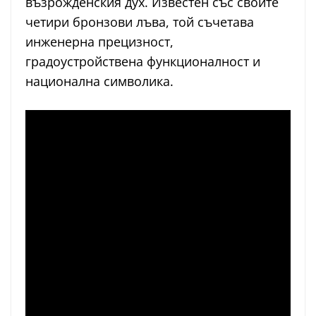
възрожденския дух. Известен със своите
четири бронзови лъва, той съчетава
инженерна прецизност,
градоустройствена функционалност и
национална символика.