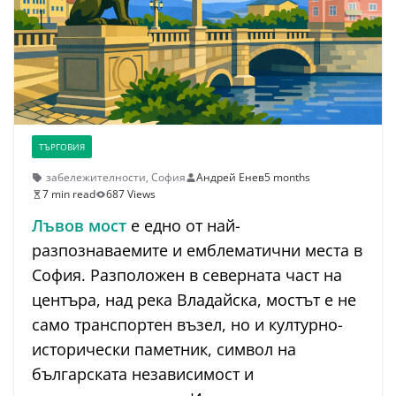
ТЪРГОВИЯ
забележителности
,
София
Андрей Енев
5 months
7 min read
687 Views
Лъвов мост
е едно от най-
разпознаваемите и емблематични места в
София. Разположен в северната част на
центъра, над река Владайска, мостът е не
само транспортен възел, но и културно-
исторически паметник, символ на
българската независимост и