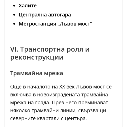
Халите
Централна автогара
Метростанция „Лъвов мост“
VI. Транспортна роля и
реконструкции
Трамвайна мрежа
Още в началото на XX век Лъвов мост се
включва в новоизградената трамвайна
мрежа на града. През него преминават
няколко трамвайни линии, свързващи
северните квартали с центъра.