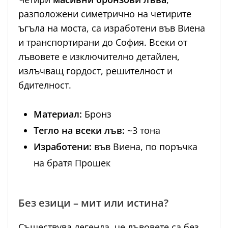
разположени симетрично на четирите
ъгъла на моста, са изработени във Виена
и транспортирани до София. Всеки от
лъвовете е изключително детайлен,
излъчващ гордост, решителност и
бдителност.
Материал:
Бронз
Тегло на всеки лъв:
~3 тона
Изработени:
във Виена, по поръчка
на братя Прошек
Без езици – мит или истина?
Съществува легенда, че лъвовете са без