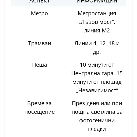
АСПЕКТ
ИНФОРМАЦИЯ
Метро
Метростанция
„Лъвов мост“,
линия M2
Трамваи
Линии 4, 12, 18 и
др.
Пеша
10 минути от
Централна гара, 15
минути от площад
„Независимост“
Време за
През деня или при
посещение
нощна светлина за
фотогенични
гледки