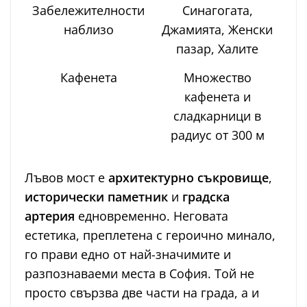
Забележителности
Синагогата,
наблизо
Джамията, Женски
пазар, Халите
Кафенета
Множество
кафенета и
сладкарници в
радиус от 300 м
Лъвов мост е
архитектурно съкровище
,
исторически паметник
и
градска
артерия
едновременно. Неговата
естетика, преплетена с героично минало,
го прави едно от най-значимите и
разпознаваеми места в София. Той не
просто свързва две части на града, а и