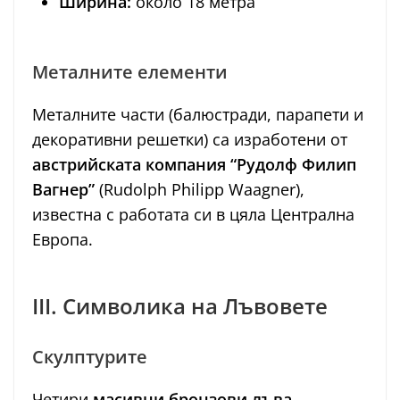
Ширина:
около 18 метра
Металните елементи
Металните части (балюстради, парапети и
декоративни решетки) са изработени от
австрийската компания “Рудолф Филип
Вагнер”
(Rudolph Philipp Waagner),
известна с работата си в цяла Централна
Европа.
III. Символика на Лъвовете
Скулптурите
Четири
масивни бронзови лъва
,