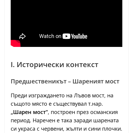
I. Исторически контекст
Предшественикът – Шареният мост
Преди изграждането на Лъвов мост, на
същото място е съществувал т.нар.
„Шарен мост“
, построен през османския
период. Наречен е така заради шарената
си украса с червени, жълти и сини плочки.