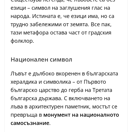
езици – символ на заглушения глас на
народа. Истината е, че езици има, но са
трудно забележими от земята. Все пак,
тази метафора остава част от градския
фолклор.
Национален символ
Лъвът е дълбоко вкоренен в българската
хералдика и символика – от Първото
българско царство до герба на Третата
българска държава. С включването на
лъва в архитектурен паметник, мостът се
превръща в
монумент на националното
самосъзнание
.