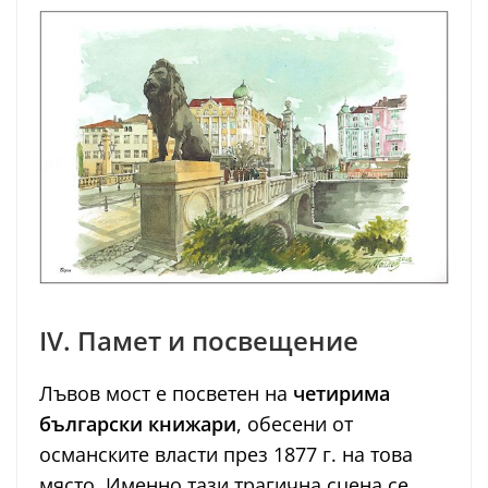
IV. Памет и посвещение
Лъвов мост е посветен на
четирима
български книжари
, обесени от
османските власти през 1877 г. на това
място. Именно тази трагична сцена се