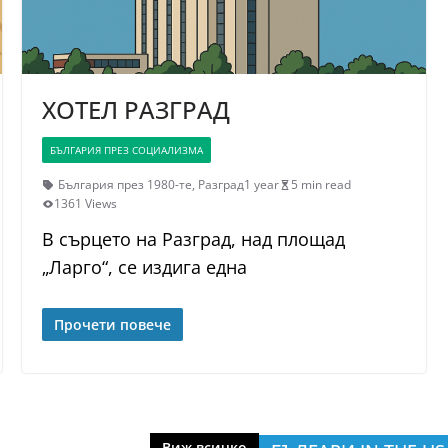
ХОТЕЛ РАЗГРАД
БЪЛГАРИЯ ПРЕЗ СОЦИАЛИЗМА
България през 1980-те
,
Разград
1 year
5 min read
1361 Views
В сърцето на Разград, над площад
„Ларго“, се издига една
Прочети повече
Виж всичко