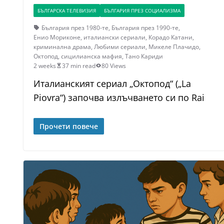
БЪЛГАРСКА ТЕЛЕВИЗИЯ
БЪЛГАРИЯ ПРЕЗ СОЦИАЛИЗМА
България през 1980-те
,
България през 1990-те
,
Енио Мориконе
,
италиански сериали
,
Корадо Катани
,
криминална драма
,
Любими сериали
,
Микеле Плачидо
,
Октопод
,
сицилианска мафия
,
Тано Кариди
2 weeks
37 min read
80 Views
Италианският сериал „Октопод“ („La
Piovra“) започва излъчването си по Rai
Прочети повече