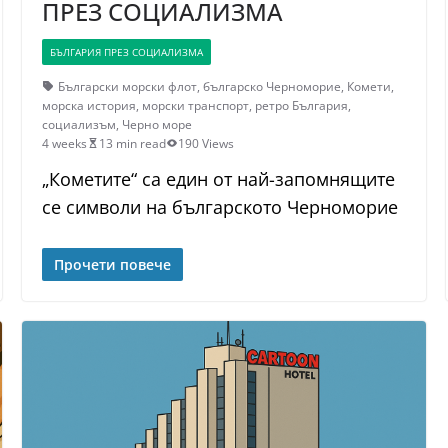
ПРЕЗ СОЦИАЛИЗМА
БЪЛГАРИЯ ПРЕЗ СОЦИАЛИЗМА
Български морски флот
,
българско Черноморие
,
Комети
,
морска история
,
морски транспорт
,
ретро България
,
социализъм
,
Черно море
4 weeks
13 min read
190 Views
„Кометите“ са един от най-запомнящите
се символи на българското Черноморие
Прочети повече