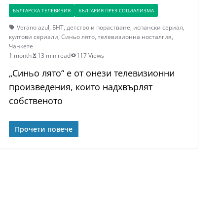
БЪЛГАРСКА ТЕЛЕВИЗИЯ
БЪЛГАРИЯ ПРЕЗ СОЦИАЛИЗМА
Verano azul
,
БНТ
,
детство и порастване
,
испански сериал
,
култови сериали
,
Синьо лято
,
телевизионна носталгия
,
Чанкете
1 month
13 min read
117 Views
„Синьо лято“ е от онези телевизионни
произведения, които надхвърлят
собственото
Прочети повече