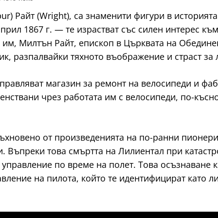
lbur) Райт (Wright), са знаменити фигури в история
 април 1867 г. — те израстват със силен интерес к
 им, Милтън Райт, епископ в Църквата на Обединен
ик, разпалвайки тяхното въображение и страст за 
 управляват магазин за ремонт на велосипеди и фа
енствани чрез работата им с велосипеди, по-късно
дъхновено от произведенията на по-ранни пионери
 Въпреки това смъртта на Лилиентал при катастро
управление по време на полет. Това осъзнаване к
авление на пилота, който те идентифицират като 