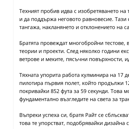
Техният пробив идва с изобретяването на 
и да поддържа неговото равновесие. Тази 
тангажа, накланянето и отклонението на с
Братята провеждат многобройни тестове, 
теории и проекти. След няколко години ек
ветрове и меките, пясъчни повърхности, и
Тяхната упорита работа кулминира на 17 д
пилотира първия полет, който продължи 12
покривайки 852 фута за 59 секунди. Това
фундаментално възгледите на света за тра
Въпреки успеха си, братя Райт се сблъсква
това те упорстват, подобрявайки дизайна с