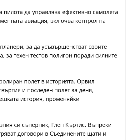
на пилота да управлява ефективно самолета
еменната авиация, включва контрол на
планери, за да усъвършенстват своите
а, за техен тестов полигон поради силните
тролиран полет в историята. Орвил
въртия и последен полет за деня,
вешката история, променяйки
авния си съперник, Глен Къртис. Въпреки
гуряват договори в Съединените щати и