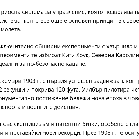
триосна система за управление, която позволява 
система, която все още е основен принцип в съвр
амолета.
включително обширни експерименти с хвърчила и 
сперименти те избират Кити Хоук, Северна Каролин
деални за по-безопасно кацане.
екември 1903 г. с първия успешен задвижван, кон
 секунди и покрива 120 фута. Уилбър пилотира чет
 монументално постижение бележи нова епоха в чо
нспорта и военните действия.
т със скептицизъм и патентни битки, особено с гл
и и поставяйки нови рекорди. През 1908 г. те оси