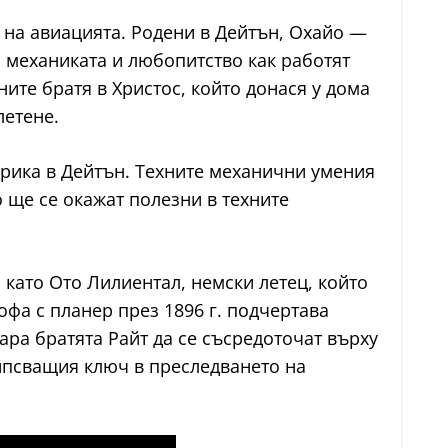
та на авиацията. Родени в Дейтън, Охайо —
ъм механиката и любопитство как работят
ите братя в Христос, който донася у дома
летене.
брика в Дейтън. Техните механични умения
 ще се окажат полезни в техните
 като Ото Лилиентал, немски летец, който
фа с планер през 1896 г. подчертава
ара братята Райт да се съсредоточат върху
липсващия ключ в преследването на