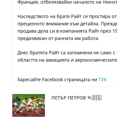
Франция, отбелязвайки началото на тяхно
Наследството на братя Райт се простира о
прецизното внимание към детайла. Преждев
продава дела си в компанията Райт през 19
предизвикан от ранната им работа.
Днес братята Райт са запомнени не само с
областта на авиацията и аерокосмическите
Харесайте Facebook страницата ни
ТУК
ПЕТЪР ПЕТРОВ 🏃🇧🇬