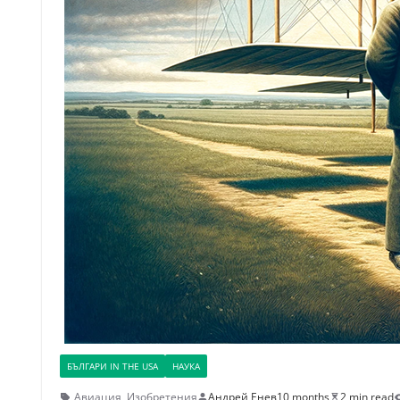
БЪЛГАРИ IN THE USA
НАУКА
Авиация
,
Изобретения
Андрей Енев
10 months
2 min read