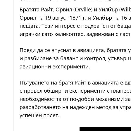
Братята Райт, Орвил (Orville) и Уилбър (Wi
Орвил на 19 август 1871 г. и Уилбър на 16
нещата. Този интерес е подхранен от баща
играчки като хеликоптер, задвижван с ласт
Преди да се впуснат в авиацията, братята
и разбиране за баланс и контрол, усъвърш
авиационни експерименти.
Пътуването на братя Райт в авиацията е в
е провел обширни експерименти с планери.
необходимостта от по-добри механизми за 
разработването на надежден метод за упр
успешен полет.