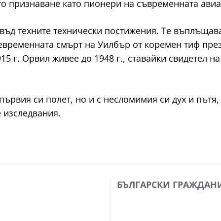
то признаване като пионери на съвременната авиа
твъд техните технически постижения. Те въплъщава
ременната смърт на Уилбър от коремен тиф през 1
15 г. Орвил живее до 1948 г., ставайки свидетел н
 първия си полет, но и с несломимия си дух и пътя
 изследвания.
БЪЛГАРСКИ ГРАЖДАН