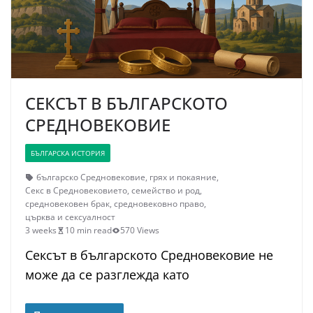
СЕКСЪТ В БЪЛГАРСКОТО
СРЕДНОВЕКОВИЕ
БЪЛГАРСКА ИСТОРИЯ
българско Средновековие
,
грях и покаяние
,
Секс в Средновековието
,
семейство и род
,
средновековен брак
,
средновековно право
,
църква и сексуалност
3 weeks
10 min read
570 Views
Сексът в българското Средновековие не
може да се разглежда като