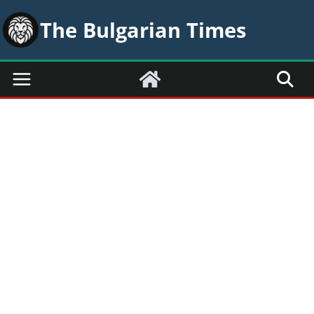
Skip
The Bulgarian Times
to
content