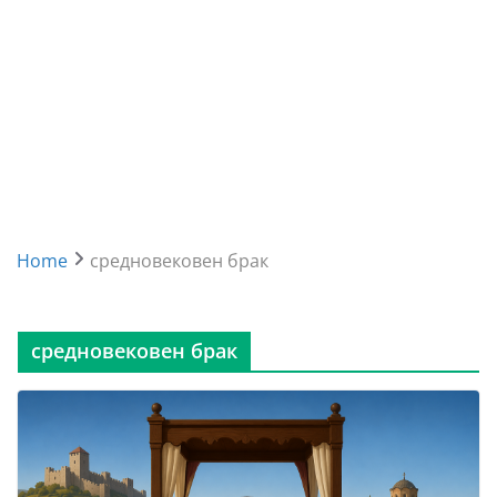
Home
средновековен брак
средновековен брак