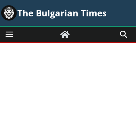
Skip
The Bulgarian Times
to
content