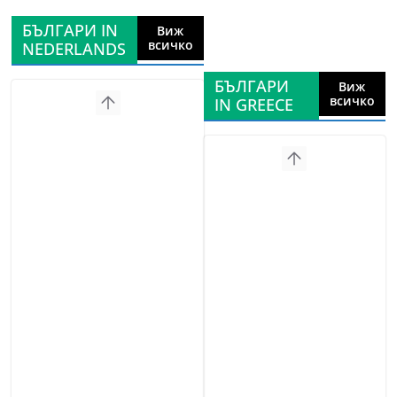
БЪЛГАРИ IN
Виж
всичко
NEDERLANDS
БЪЛГАРИ
Виж
всичко
IN GREECE