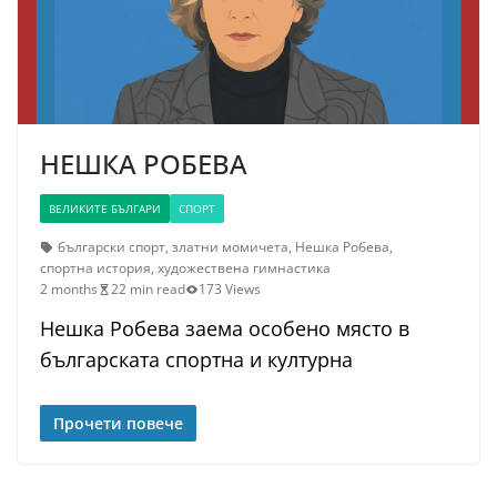
НЕШКА РОБЕВА
ВЕЛИКИТЕ БЪЛГАРИ
СПОРТ
български спорт
,
златни момичета
,
Нешка Робева
,
спортна история
,
художествена гимнастика
2 months
22 min read
173 Views
Нешка Робева заема особено място в
българската спортна и културна
Прочети повече