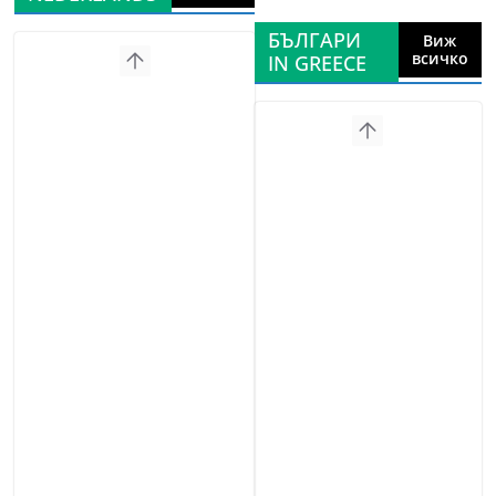
БЪЛГАРИ
Виж
всичко
IN GREECE