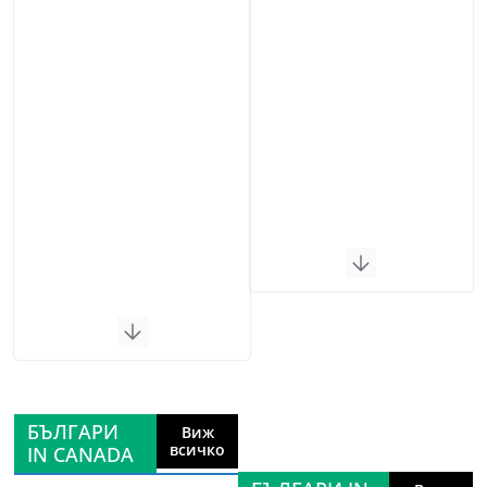
БЪЛГАРИ
Виж
всичко
IN CANADA