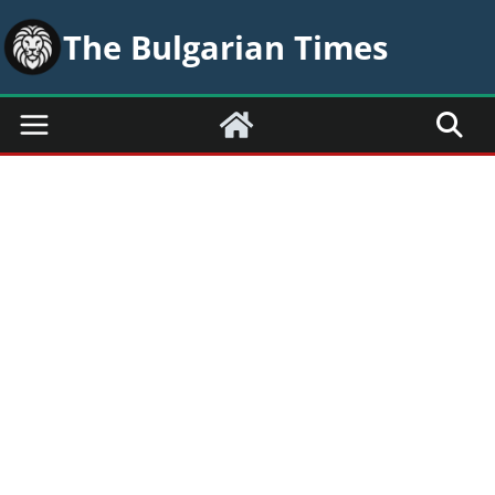
Skip
The Bulgarian Times
to
content