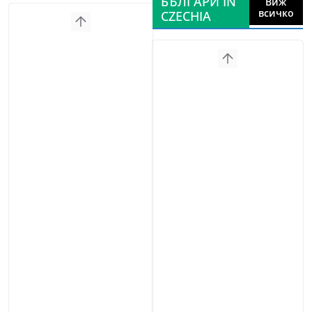
БЪЛГАРИ IN
Виж
всичко
CZECHIA