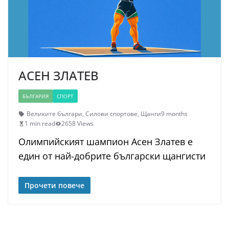
АСЕН ЗЛАТЕВ
БЪЛГАРИЯ
СПОРТ
Великите българи
,
Силови спортове
,
Щанги
9 months
1 min read
2658 Views
Олимпийският шампион Асен Златев е
един от най-добрите български щангисти
Прочети повече