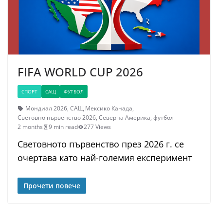
FIFA WORLD CUP 2026
СПОРТ
САЩ
ФУТБОЛ
Мондиал 2026
,
САЩ Мексико Канада
,
Световно първенство 2026
,
Северна Америка
,
футбол
2 months
9 min read
277 Views
Световното първенство през 2026 г. се
очертава като най-големия експеримент
Прочети повече