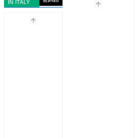
всичко
IN ITALY