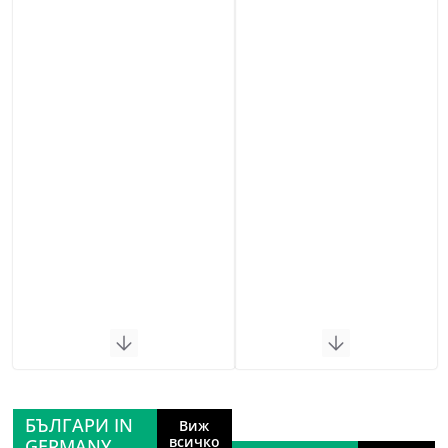
БЪЛГАРИ IN
Виж
всичко
GERMANY