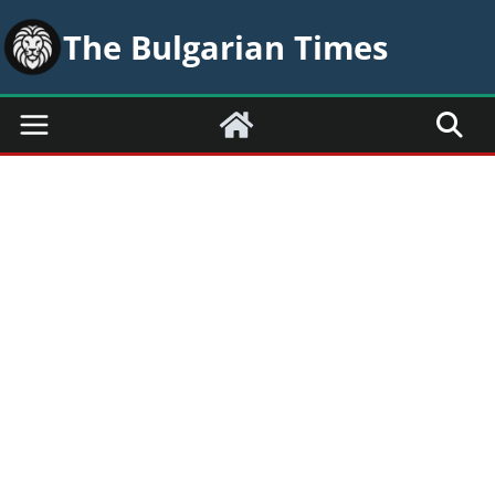
Skip
The Bulgarian Times
to
content