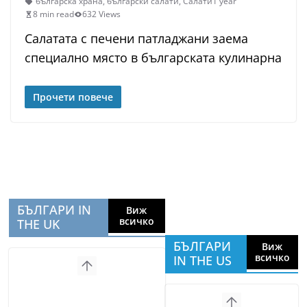
българска храна
,
български салати
,
Салати
1 year
8 min read
632 Views
Салатата с печени патладжани заема
специално място в българската кулинарна
Прочети повече
БЪЛГАРИ IN
Виж
всичко
THE UK
БЪЛГАРИ
Виж
всичко
IN THE US