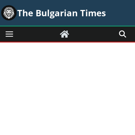
Skip
The Bulgarian Times
to
content