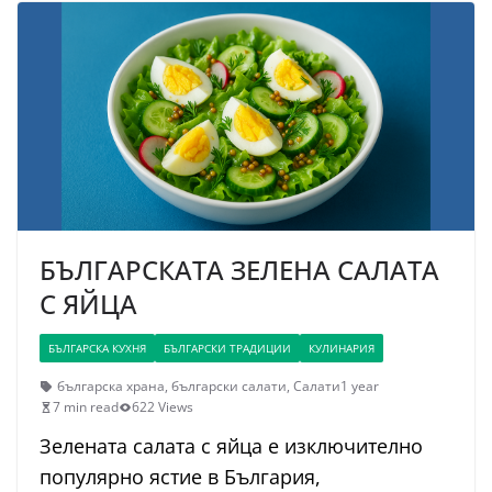
БЪЛГАРСКАТА ЗЕЛЕНА САЛАТА
С ЯЙЦА
БЪЛГАРСКА КУХНЯ
БЪЛГАРСКИ ТРАДИЦИИ
КУЛИНАРИЯ
българска храна
,
български салати
,
Салати
1 year
7 min read
622 Views
Зелената салата с яйца е изключително
популярно ястие в България,