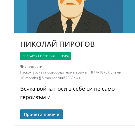
НИКОЛАЙ ПИРОГОВ
БЪЛГАРСКА ИСТОРИЯ
НАУКА
Личности
,
Руско-турската освободителна война (1877–1878)
,
учени
10 months
6 min read
623 Views
Всяка война носи в себе си не само
героизъм и
Прочети повече