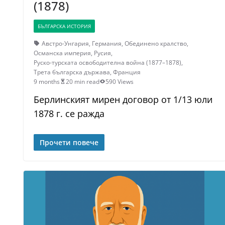
(1878)
БЪЛГАРСКА ИСТОРИЯ
Австро-Унгария
,
Германия
,
Обединено кралство
,
Османска империя
,
Русия
,
Руско-турската освободителна война (1877–1878)
,
Трета българска държава
,
Франция
9 months
20 min read
590 Views
Берлинският мирен договор от 1/13 юли
1878 г. се ражда
Прочети повече