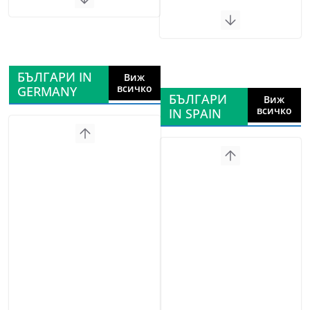
БЪЛГАРИ IN
Виж
всичко
GERMANY
БЪЛГАРИ
Виж
всичко
IN SPAIN