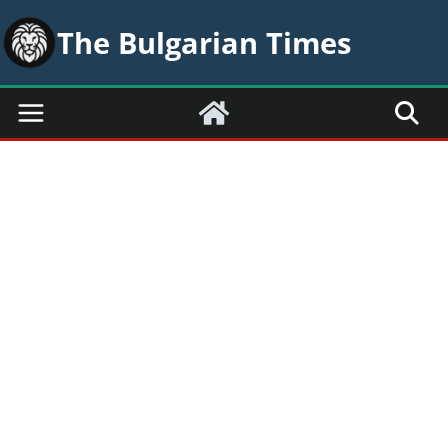
Skip
The Bulgarian Times
to
content