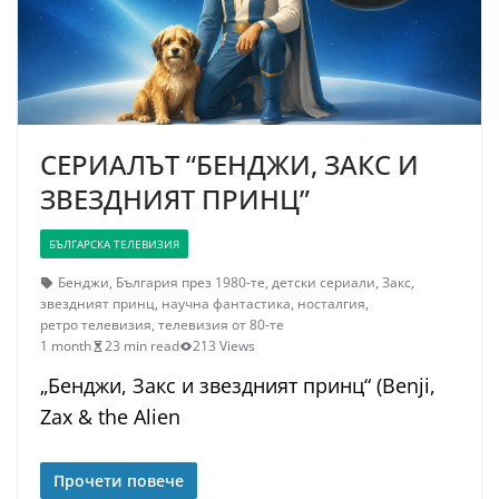
СЕРИАЛЪТ “БЕНДЖИ, ЗАКС И
ЗВЕЗДНИЯТ ПРИНЦ”
БЪЛГАРСКА ТЕЛЕВИЗИЯ
Бенджи
,
България през 1980-те
,
детски сериали
,
Закс
,
звездният принц
,
научна фантастика
,
носталгия
,
ретро телевизия
,
телевизия от 80-те
1 month
23 min read
213 Views
„Бенджи, Закс и звездният принц“ (Benji,
Zax & the Alien
Прочети повече