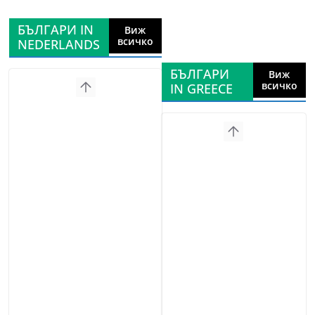
БЪЛГАРИ IN
Виж
всичко
NEDERLANDS
БЪЛГАРИ
Виж
всичко
IN GREECE