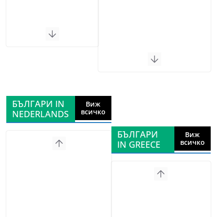
БЪЛГАРИ IN
Виж
всичко
NEDERLANDS
БЪЛГАРИ
Виж
всичко
IN GREECE