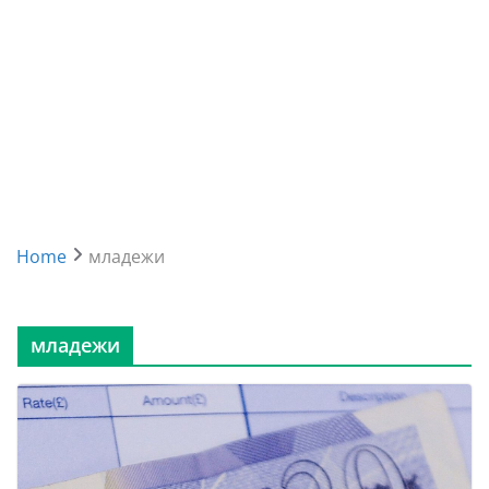
Home
младежи
младежи