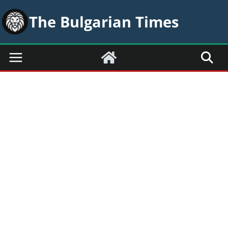
Skip
The Bulgarian Times
to
content