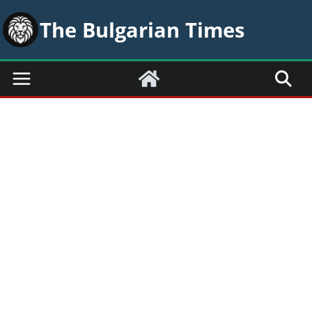
Skip
The Bulgarian Times
to
content