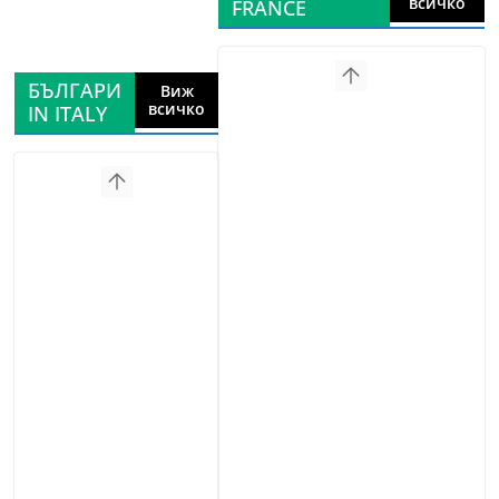
всичко
FRANCE
БЪЛГАРИ
Виж
всичко
IN ITALY