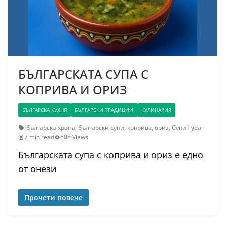
БЪЛГАРСКАТА СУПА С
КОПРИВА И ОРИЗ
БЪЛГАРСКА КУХНЯ
БЪЛГАРСКИ ТРАДИЦИИ
КУЛИНАРИЯ
българска храна
,
български супи
,
коприва
,
ориз
,
Супи
1 year
7 min read
608 Views
Българската супа с коприва и ориз е едно
от онези
Прочети повече