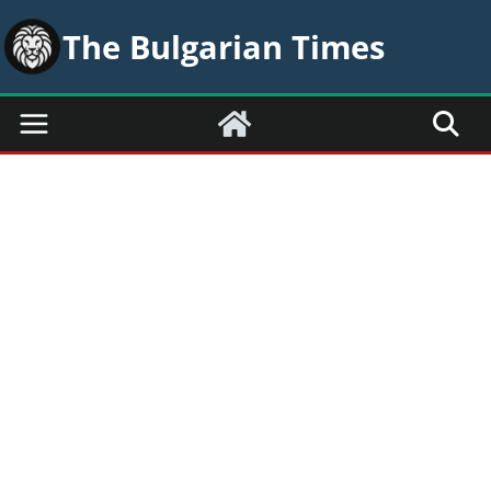
Skip
The Bulgarian Times
to
content