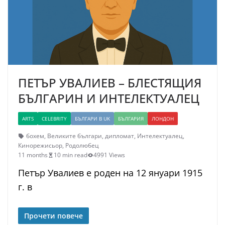
ПЕТЪР УВАЛИЕВ – БЛЕСТЯЩИЯ
БЪЛГАРИН И ИНТЕЛЕКТУАЛЕЦ
ARTS
CELEBRITY
БЪЛГАРИ В UK
БЪЛГАРИЯ
ЛОНДОН
бохем
,
Великите българи
,
дипломат
,
Интелектуалец
,
Кинорежисьор
,
Родолюбец
11 months
10 min read
4991 Views
Петър Увалиев е роден на 12 януари 1915
г. в
Прочети повече