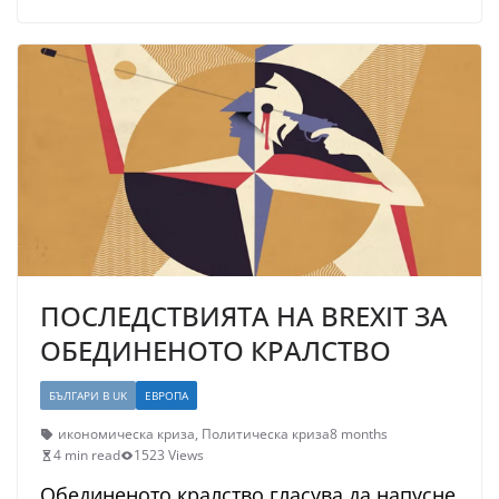
ПОСЛЕДСТВИЯТА НА BREXIT ЗА
ОБЕДИНЕНОТО КРАЛСТВО
БЪЛГАРИ В UK
ЕВРОПА
икономическа криза
,
Политическа криза
8 months
4 min read
1523 Views
Обединеното кралство гласува да напусне