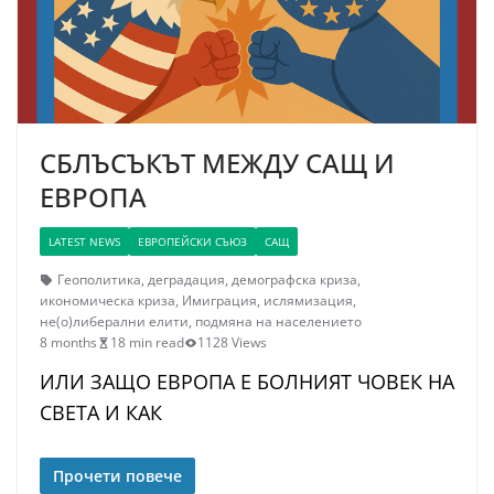
СБЛЪСЪКЪТ МЕЖДУ САЩ И
ЕВРОПА
LATEST NEWS
ЕВРОПЕЙСКИ СЪЮЗ
САЩ
Геополитика
,
деградация
,
демографска криза
,
икономическа криза
,
Имиграция
,
ислямизация
,
не(о)либерални елити
,
подмяна на населението
8 months
18 min read
1128 Views
ИЛИ ЗАЩО ЕВРОПА Е БОЛНИЯТ ЧОВЕК НА
СВЕТА И КАК
Прочети повече