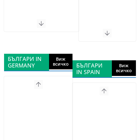
БЪЛГАРИ IN
Виж
всичко
GERMANY
БЪЛГАРИ
Виж
всичко
IN SPAIN