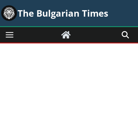
Skip
The Bulgarian Times
to
content