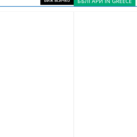
БЪЛГАРИ IN GREECE
Виж всичко