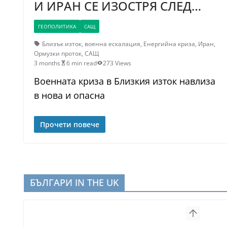
И ИРАН СЕ ИЗОСТРЯ СЛЕД…
ГЕОПОЛИТИКА
САЩ
Близък изток
,
военна ескалация
,
Енергийна криза
,
Иран
,
Ормузки проток
,
САЩ
3 months
6 min read
273 Views
Военната криза в Близкия изток навлиза
в нова и опасна
Прочети повече
БЪЛГАРИ IN THE UK