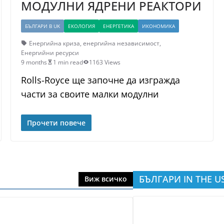
МОДУЛНИ ЯДРЕНИ РЕАКТОРИ
БЪЛГАРИ В UK
ЕКОЛОГИЯ
ЕНЕРГЕТИКА
ИКОНОМИКА
Енергийна криза
,
енергийна независимост
,
Енергийни ресурси
9 months
1 min read
1163 Views
Rolls-Royce ще започне да изгражда
части за своите малки модулни
Прочети повече
БЪЛГАРИ IN THE U
Виж всичко