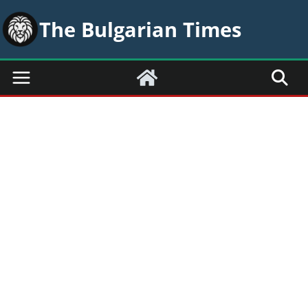
Skip
The Bulgarian Times
to
content