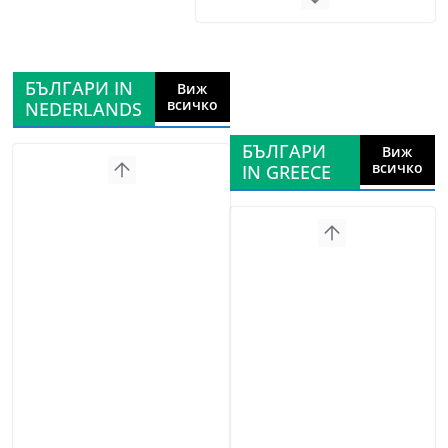
БЪЛГАРИ IN
Виж
всичко
NEDERLANDS
БЪЛГАРИ
Виж
всичко
IN GREECE