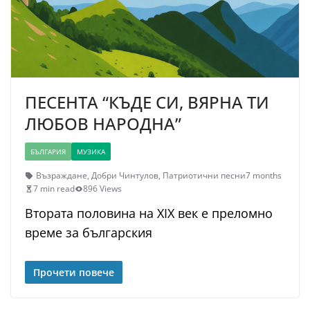
ПЕСЕНТА “КЪДЕ СИ, ВЯРНА ТИ
ЛЮБОВ НАРОДНА”
БЪЛГАРИЯ
МУЗИКА
Възраждане
,
Добри Чинтулов
,
Патриотични песни
7 months
7 min read
896 Views
Втората половина на XIX век е преломно
време за българския
Прочети повече