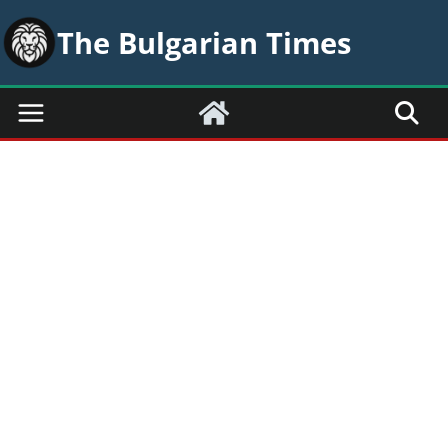
Skip
The Bulgarian Times
to
content