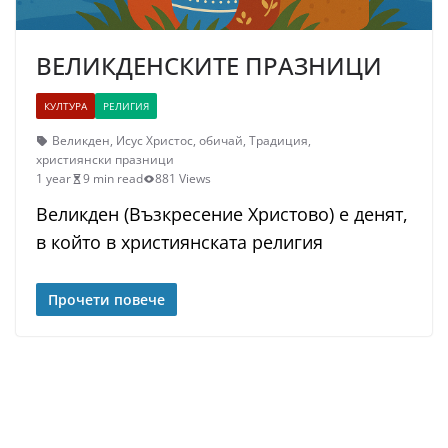
ВЕЛИКДEНСКИТЕ ПРАЗНИЦИ
КУЛТУРА
РЕЛИГИЯ
Великден
,
Исус Христос
,
обичай
,
Традиция
,
християнски празници
1 year
9 min read
881 Views
Великден (Възкресение Христово) е денят,
в който в християнската религия
Прочети повече