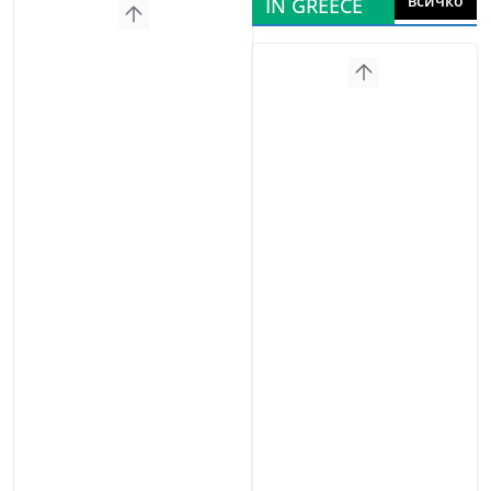
всичко
IN GREECE