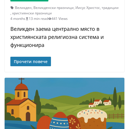
Великден
,
Великденски празници
,
Иисус Христос
,
традиции
,
християнски празници
4 months
13 min read
441 Views
Великден заема централно място в
християнската религиозна система и
функционира
Прочети повече