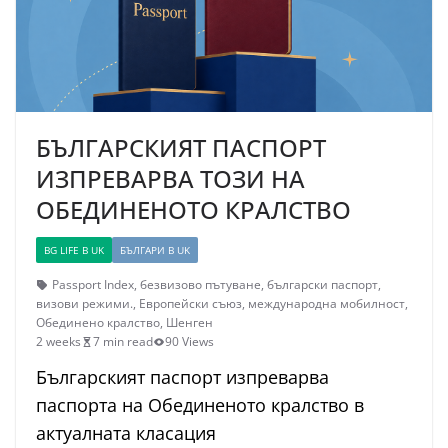
БЪЛГАРСКИЯТ ПАСПОРТ
ИЗПРЕВАРВА ТОЗИ НА
ОБЕДИНЕНОТО КРАЛСТВО
BG LIFE В UK
БЪЛГАРИ В UK
Passport Index
,
безвизово пътуване
,
български паспорт
,
визови режими.
,
Европейски съюз
,
международна мобилност
,
Обединено кралство
,
Шенген
2 weeks
7 min read
90 Views
Българският паспорт изпреварва
паспорта на Обединеното кралство в
актуалната класация