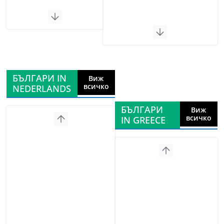
БЪЛГАРИ IN
Виж
всичко
NEDERLANDS
БЪЛГАРИ
Виж
всичко
IN GREECE