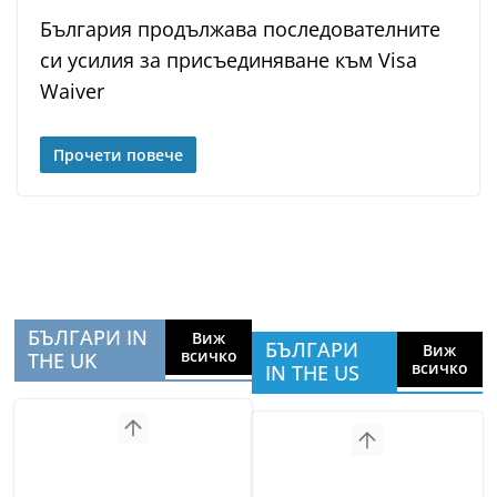
България продължава последователните
си усилия за присъединяване към Visa
Waiver
Прочети повече
БЪЛГАРИ IN
Виж
БЪЛГАРИ
Виж
всичко
THE UK
всичко
IN THE US