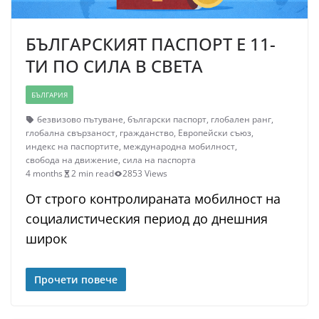
БЪЛГАРСКИЯТ ПАСПОРТ Е 11-
ТИ ПО СИЛА В СВЕТА
БЪЛГАРИЯ
безвизово пътуване
,
български паспорт
,
глобален ранг
,
глобална свързаност
,
гражданство
,
Европейски съюз
,
индекс на паспортите
,
международна мобилност
,
свобода на движение
,
сила на паспорта
4 months
2 min read
2853 Views
От строго контролираната мобилност на
социалистическия период до днешния
широк
Прочети повече