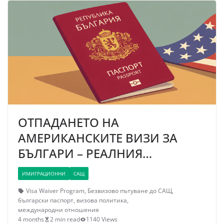
ОТПАДАНЕТО НА
АМЕРИКАНСКИТЕ ВИЗИ ЗА
БЪЛГАРИ – РЕАЛНИЯ…
ИМИГРАЦИОННИ
САЩ
Visa Waiver Program
,
Безвизово пътуване до САЩ
,
български паспорт
,
визова политика
,
международни отношения
4 months
2 min read
1140 Views