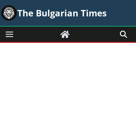
Skip
The Bulgarian Times
to
content