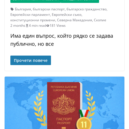
България
,
български паспорт
,
българско гражданство
,
Европейски парламент
,
Европейски съюз
,
конституционни промени
,
Северна Македония
,
Скопие
2 months
4 min read
181 Views
Има един въпрос, който рядко се задава
публично, но все
Прочети повече