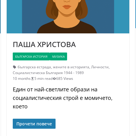
ПАША ХРИСТОВА
БЪЛГАРСКА ИСТОРИЯ
МУЗИКА
българска естрада
,
жените в историята
,
Личности
,
Социалистическа България 1944 - 1989
10 months
5 min read
685 Views
Един от най-светлите образи на
социалистическия строй е момичето,
което
Прочети повече