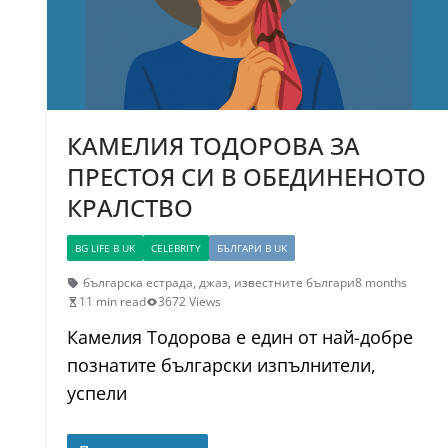
КАМЕЛИЯ ТОДОРОВА ЗА
ПРЕСТОЯ СИ В ОБЕДИНЕНОТО
КРАЛСТВО
BG LIFE В UK
CELEBRITY
БЪЛГАРИ В UK
българска естрада
,
джаз
,
известните българи
8 months
11 min read
3672 Views
Камелия Тодорова е един от най-добре
познатите български изпълнители,
успели