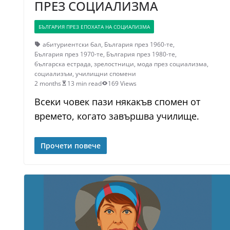
ПРЕЗ СОЦИАЛИЗМА
БЪЛГАРИЯ ПРЕЗ ЕПОХАТА НА СОЦИАЛИЗМА
абитуриентски бал
,
България през 1960-те
,
България през 1970-те
,
България през 1980-те
,
българска естрада
,
зрелостници
,
мода през социализма
,
социализъм
,
училищни спомени
2 months
13 min read
169 Views
Всеки човек пази някакъв спомен от
времето, когато завършва училище.
Прочети повече