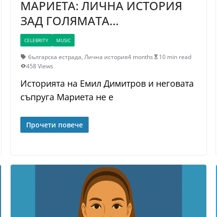
МАРИЕТА: ЛИЧНА ИСТОРИЯ
ЗАД ГОЛЯМАТА…
CELEBRITY
MUSIC
българска естрада
,
Лична история
4 months
10 min read
458 Views
Историята на Емил Димитров и неговата
съпруга Мариета не е
Прочети повече