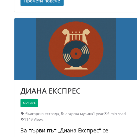
Прочети повече
ДИАНА ЕКСПРЕС
МУЗИКА
българска естрада
,
Българска музика
1 year
6 min read
1149 Views
За първи път „Диана Експрес“ се