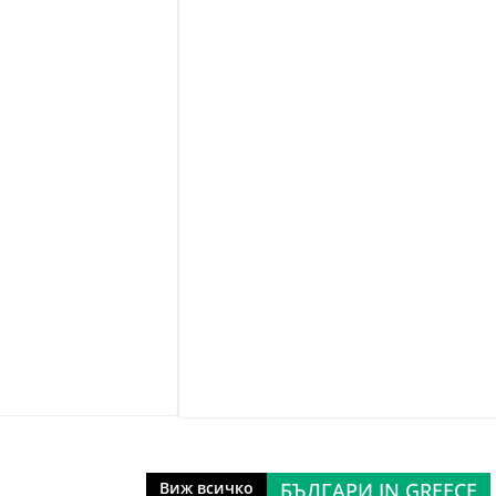
БЪЛГАРИ IN GREECE
Виж всичко