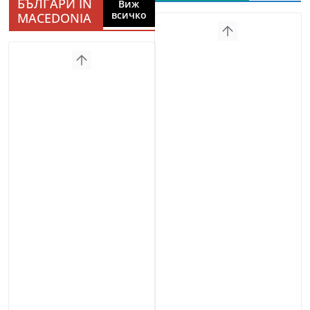
БЪЛГАРИ IN
Виж
всичко
MACEDONIA