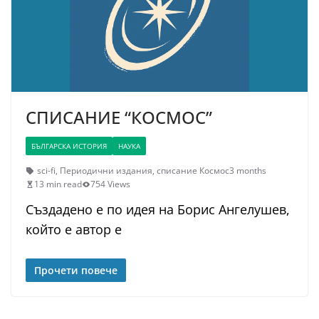
СПИСАНИЕ “КОСМОС”
БЪЛГАРСКА ИСТОРИЯ
НАУКА
sci-fi
,
Периодични издания
,
списание Космос
3 months
13 min read
754 Views
Създадено е по идея на Борис Ангелушев,
който е автор е
Прочети повече