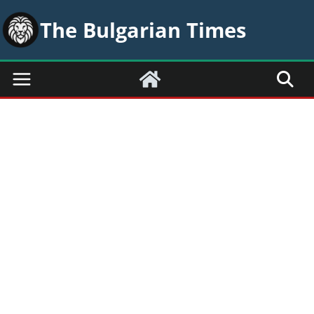
Skip
The Bulgarian Times
to
content