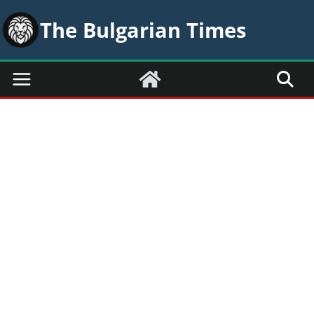
Skip
The Bulgarian Times
to
content