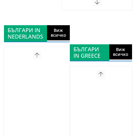
БЪЛГАРИ IN
Виж
всичко
NEDERLANDS
БЪЛГАРИ
Виж
всичко
IN GREECE