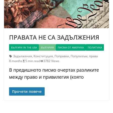
ПРАВАТА НЕ СА ЗАДЪЛЖЕНИЯ
БЪЛГАРИ IN THE USA
БЪЛГАРИЯ
ПИСМА ОТ АМЕРИКА
ПОЛИТИКА
Задължения
,
Конституция
,
Поправки
,
Популизъм
,
права
8 months
5 min read
3782 Views
В предишното писмо очертах разликите
между право и привилегия (която
Прочети повече