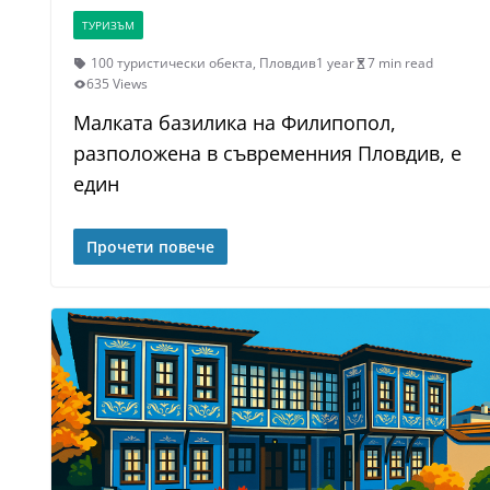
ТУРИЗЪМ
100 туристически обекта
,
Пловдив
1 year
7 min read
635 Views
Малката базилика на Филипопол,
разположена в съвременния Пловдив, е
един
Прочети повече