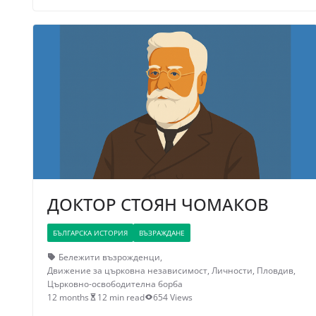
ДОКТОР СТОЯН ЧОМАКОВ
БЪЛГАРСКА ИСТОРИЯ
ВЪЗРАЖДАНЕ
Бележити възрожденци
,
Движение за църковна независимост
,
Личности
,
Пловдив
,
Църковно-освободителна борба
12 months
12 min read
654 Views