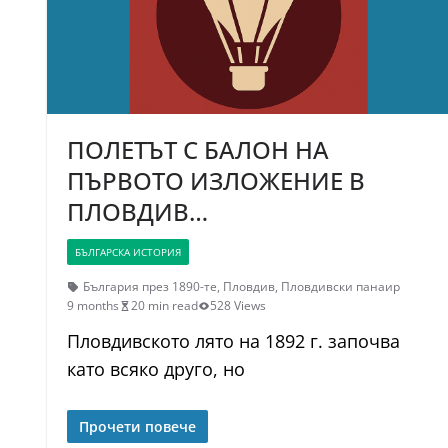
ПОЛЕТЪТ С БАЛОН НА
ПЪРВОТО ИЗЛОЖЕНИЕ В
ПЛОВДИВ…
БЪЛГАРСКА ИСТОРИЯ
България през 1890-те
,
Пловдив
,
Пловдивски панаир
9 months
20 min read
528 Views
Пловдивското лято на 1892 г. започва
като всяко друго, но
Прочети повече