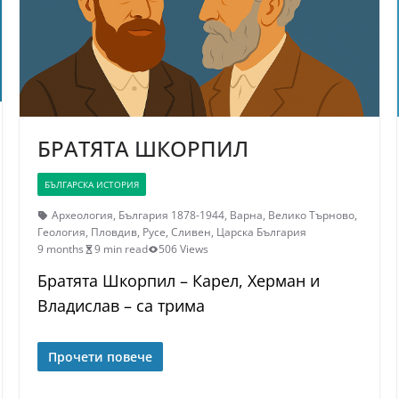
БРАТЯТА ШКОРПИЛ
БЪЛГАРСКА ИСТОРИЯ
Археология
,
България 1878-1944
,
Варна
,
Велико Търново
,
Геология
,
Пловдив
,
Русе
,
Сливен
,
Царска България
9 months
9 min read
506 Views
Братята Шкорпил – Карел, Херман и
Владислав – са трима
Прочети повече