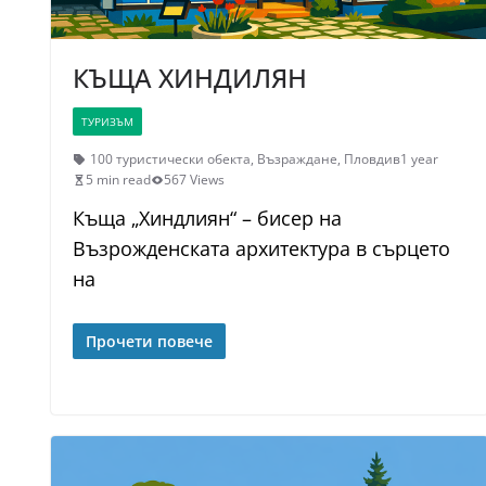
КЪЩА ХИНДИЛЯН
ТУРИЗЪМ
100 туристически обекта
,
Възраждане
,
Пловдив
1 year
5 min read
567 Views
Къща „Хиндлиян“ – бисер на
Възрожденската архитектура в сърцето
на
Прочети повече