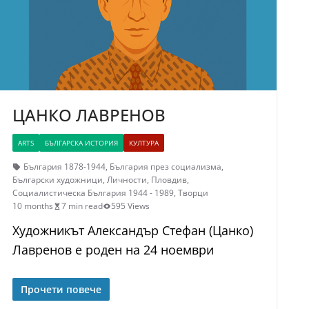
ЦАНКО ЛАВРЕНОВ
ARTS
БЪЛГАРСКА ИСТОРИЯ
КУЛТУРА
България 1878-1944
,
България през социализма
,
Български художници
,
Личности
,
Пловдив
,
Социалистическа България 1944 - 1989
,
Творци
10 months
7 min read
595 Views
Художникът Александър Стефан (Цанко)
Лавренов е роден на 24 ноември
Прочети повече