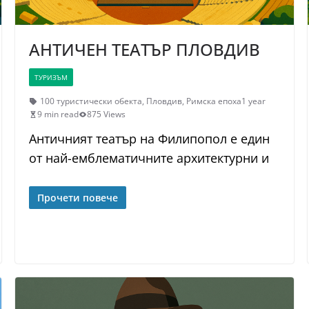
АНТИЧЕН ТЕАТЪР ПЛОВДИВ
ТУРИЗЪМ
100 туристически обекта
,
Пловдив
,
Римска епоха
1 year
9 min read
875 Views
Античният театър на Филипопол е един
от най-емблематичните архитектурни и
Прочети повече