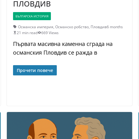
ПЛОВДИВ
БЪЛГАРСКА ИСТОРИЯ
Османска империя
,
Османско робство
,
Пловдив
6 months
21 min read
669 Views
Първата масивна каменна сграда на
османския Пловдив се ражда в
Прочети повече