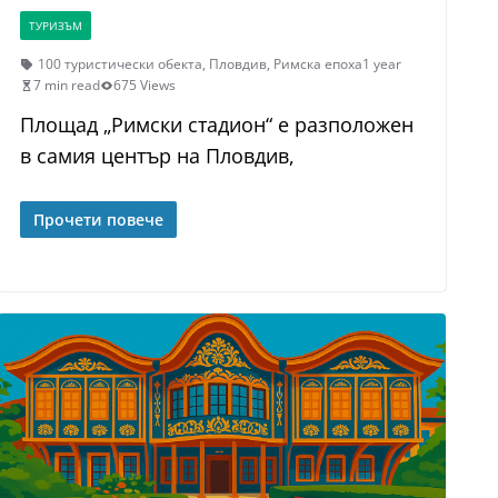
ТУРИЗЪМ
100 туристически обекта
,
Пловдив
,
Римска епоха
1 year
7 min read
675 Views
Площад „Римски стадион“ е разположен
в самия център на Пловдив,
Прочети повече