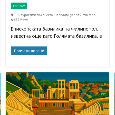
ТУРИЗЪМ
100 туристически обекта
,
Пловдив
1 year
7 min read
632 Views
Епископската базилика на Филипопол,
известна още като Голямата базилика, е
Прочети повече