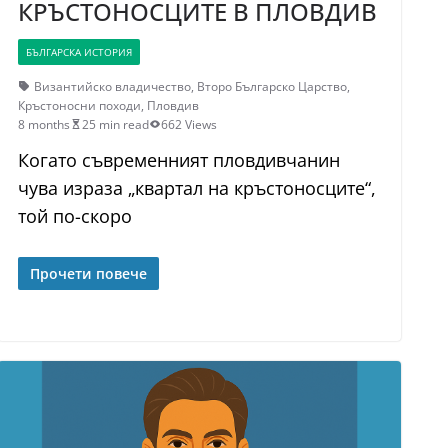
КРЪСТОНОСЦИТЕ В ПЛОВДИВ
БЪЛГАРСКА ИСТОРИЯ
Византийско владичество
,
Второ Българско Царство
,
Кръстоносни походи
,
Пловдив
8 months
25 min read
662 Views
Когато съвременният пловдивчанин
чува израза „квартал на кръстоносците“,
той по-скоро
Прочети повече