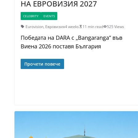
НА ЕВРОВИЗИЯ 2027
CELEBRITY
EVENTS
Eurovision
,
Евровизия
4 weeks
11 min read
525 Views
Победата на DARA с „Bangaranga“ във
Виена 2026 поставя България
Прочети повече