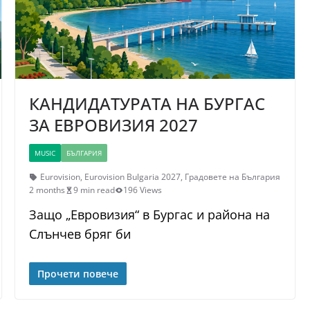
КАНДИДАТУРАТА НА БУРГАС
ЗА ЕВРОВИЗИЯ 2027
MUSIC
БЪЛГАРИЯ
Eurovision
,
Eurovision Bulgaria 2027
,
Градовете на България
2 months
9 min read
196 Views
Защо „Евровизия“ в Бургас и района на
Слънчев бряг би
Прочети повече