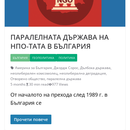
ПАРАЛЕЛНАТА ДЪРЖАВА НА
НПО-ТАТА В БЪЛГАРИЯ
БЪЛГАРИЯ
ГЕОПОЛИТИКА
ПОЛИТИКА
Америка за България
,
Джордж Сорос
,
Дълбока държава
,
неолиберален комсомолец
,
неолиберална деградация
,
Отворено общество
,
паралелна държава
5 months
30 min read
977 Views
От началото на прехода след 1989 г. в
България се
Прочети повече