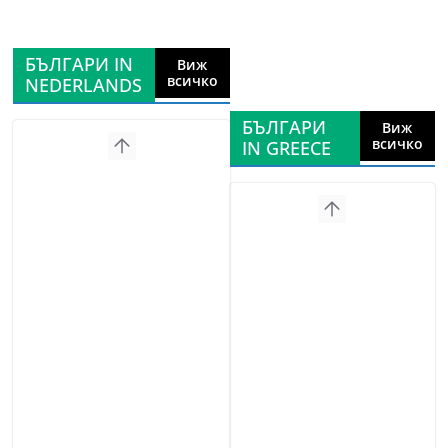
БЪЛГАРИ IN
Виж
всичко
NEDERLANDS
БЪЛГАРИ
Виж
всичко
IN GREECE